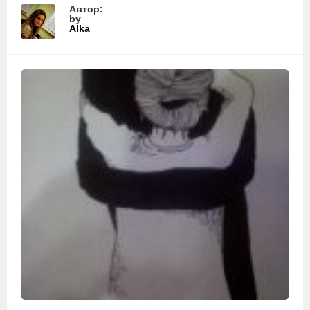
Автор:
by
Alka