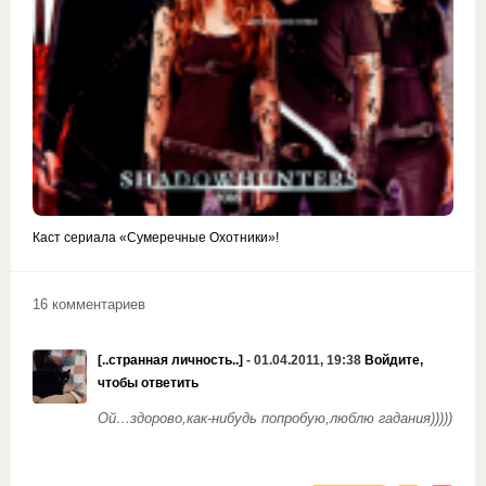
Каст сериала «Сумеречные Охотники»!
16 комментариев
[..странная личность..]
- 01.04.2011, 19:38
Войдите,
чтобы ответить
Ой…здорово,как-нибудь попробую,люблю гадания)))))