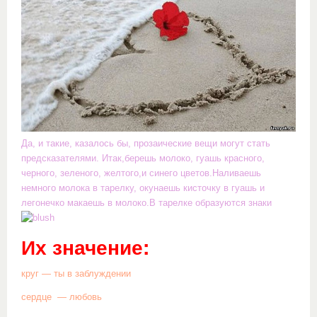
Да, и так
ие, казалось бы, прозаические вещи могут стать
предсказателями. Итак,берешь молоко, гуашь красного,
черного, зеленого, желтого,и синего цветов.Наливаешь
немного молока в тарелку, окунаешь кисточку в гуашь и
легонечко макаешь в молоко.В тарелке образуются знаки
Их значение:
круг — ты в заблуждении
сердце — любовь