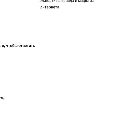
экспертиза.Правда и мифы из
Интернета
те, чтобы ответить
ить