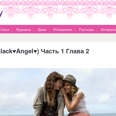
Статьи
Журналы
Уроки
Фотошопики
Рассказы
Интеракт
lack♥Angel♥) Часть 1 Глава 2