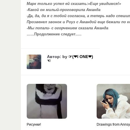
Марк только успел ей сказать:»Еще увидимся!»
-Какой он милый-проговорила Аманда
-Да, да, да я с тобой согласна, а теперь надо спеш
Прозвенел звонок и Роуз с Амандой еще бежали по 
-Мы попали- с огорчением сказала Аманда
……Продолжение следует…..
Автор: by
☞(❤I ONE❤)
☜
Рисунки!
Drawings from Anns