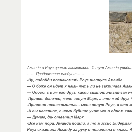
Аманда и Роуз громко засмеялись. И тут Аманда увидил
…….Продолжение следует……
-Ну, подойди познакомся!- Роуз шепнула Аманде
— О боже он идет к нам!- чуть ли не закричала Ама
— Ооооо, с ним его друг, какой симпотичный!-заме
-Привет девочки, меня зовут Марк, а это мой друг 
-Приятно познакомитьсь, меня зовут Роуз, а это м
-А вы наверное, с нами будите учиться в одном кла
— Думаю, да- ответил Марк
-Все нам пора, Аманда пошли, а то миссис Бидерма
Роуз схватила Аманду за руку и повалокла в класс.