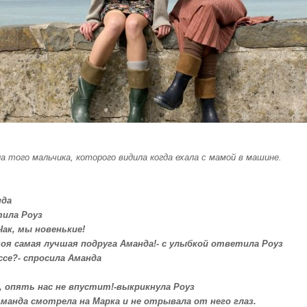
а того мальчика, которого видила когда ехала с мамой в машине.
нда
тила Роуз
Чак, мы новенькие!
оя самая лучшая подруга Аманда!- с улыбкой ответила Роуз
ссе?- спросила Аманда
н, опять нас не впустит!-выкрикнула Роуз
 Аманда смотрела на Марка и не отрывала от него глаз.