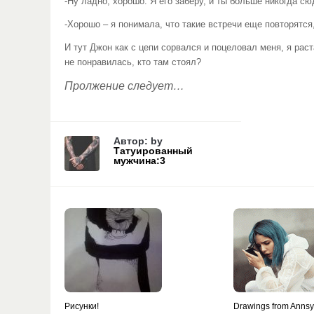
-Ну ладно, хорошо. Я его заберу, и ты больше никогда с
-Хорошо – я понимала, что такие встречи еще повторятся
И тут Джон как с цепи сорвался и поцеловал меня, я рас
не понравилась, кто там стоял?
Пролжение следует…
Автор: by
Татуированный
мужчина:3
Рисунки!
Drawings from Anns