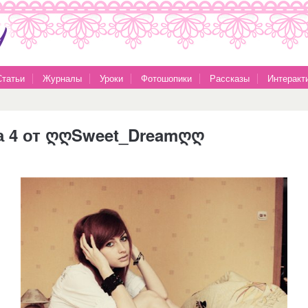
Статьи
Журналы
Уроки
Фотошопики
Рассказы
Интеракт
ва 4 от ღღSweet_Dreamღღ