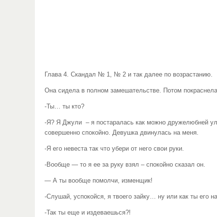
Глава 4. Скандал № 1, № 2 и так далее по возрастанию.
Она сидела в полном замешательстве. Потом покраснела 
-Ты… ты кто?
-Я? Я Джули – я постаралась как можно дружелюбней улы
совершенно спокойно. Девушка двинулась на меня.
-Я его невеста так что убери от него свои руки.
-Вообще — то я ее за руку взял – спокойно сказал он.
— А ты вообще помолчи, изменщик!
-Слушай, успокойся, я твоего зайку… ну или как ты его н
-Так ты еще и издеваешься?!