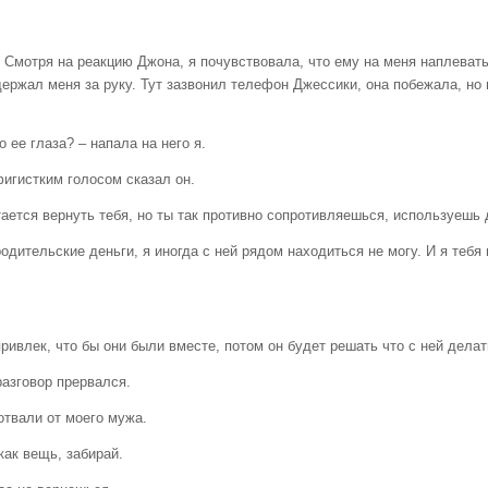
. Смотря на реакцию Джона, я почувствовала, что ему на меня наплевать
 держал меня за руку. Тут зазвонил телефон Джессики, она побежала, но
 ее глаза? – напала на него я.
фигистким голосом сказал он.
ается вернуть тебя, но ты так противно сопротивляешься, используешь д
одительские деньги, я иногда с ней рядом находиться не могу. И я тебя 
 привлек, что бы они были вместе, потом он будет решать что с ней дела
разговор прервался.
отвали от моего мужа.
как вещь, забирай.