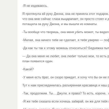
-Я не издеваюсь.
Я протянула ей руку Джона, она не приняла этот подарок
что она мне сейчас глаза выцарапает, он просто стоял и
потащила за руку Джона, и мы вышли из комнаты.
-Ты вообще что творишь, она меня убить может, ты видело
-Милая, она ничего тебе не сделает, я тебя уверяю — по
-Да как ты так к этому можешь относиться? Бедняжка пыт
— Да она меня не любит, она любит только мои, то есть р
план появился один.
-Какой?
-У меня есть брат, он скоро приедет, я хочу что бы он ее
Тут к нам присоединилась разъяренная красавица и наш 
-Так, продолжим. Ты… Джули, я права? То есть, короче, 
-Я же тебе сказала если хочешь забирай, он же для тебя 