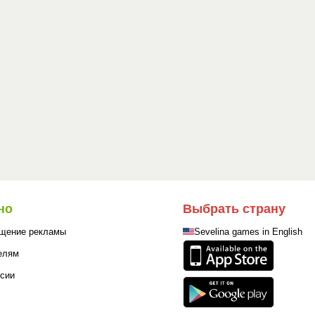
но
Выбрать страну
щение рекламы
Sevelina games in English
елям
сии