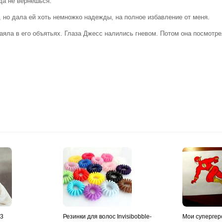
юда не вернешься.
, но дала ей хоть немножко надежды, на полное избавление от меня.
таяла в его объятьях. Глаза Джесс налились гневом. Потом она посмотр
y3
Резинки для волос Invisibobble-
Мои супергер