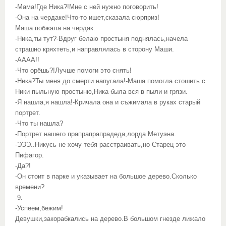
-Мама!Где Ника?!Мне с ней нужно поговорить!
-Она на чердаке!Что-то ишет,сказала сюрприз!
Маша побжала на чердак.
-Ника,ты тут?-Вдруг белаю простыня поднялась,начела
страшно кряхтеть,и направлялась в сторону Маши.
-АААА!!
-Что орёшь?!Лучше помоги это снять!
-Ника?Ты меня до смерти напугала!-Маша помогла стошить с
Ники пыльную простыню,Ника была вся в пыли и грязи.
-Я нашла,я нашла!-Кричала она и съжимала в руках старый
портрет.
-Что ты нашла?
-Портрет нашего прапрапрапрадеда,лорда Метуэна.
-ЭЭЭ..Никусь не хочу тебя расстраивать,но Старец это
Пифагор.
-Да?!
-Он стоит в парке и указывает на большое дерево.Сколько
времени?
-9.
-Успеем,бежим!
Девушки,закорабкались на дерево.В большом гнезде лижало