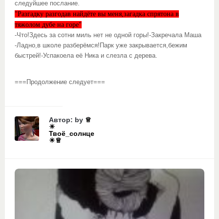
следуйшее послание.
"Разгадку разгодав найдёте вы меня,загадка спрятона в
тяжолом дубе на горе"
-Что!Здесь за сотни миль нет не одной горы!-Закречала Маша
-Ладно,в школе разберёмся!Парк уже закрывается,бежим
быстрей!-Успакоела её Ника и слезла с дерева.
===Продолжение следует===
Автор: by
♕
☀
Твоё_солнце
☀♕