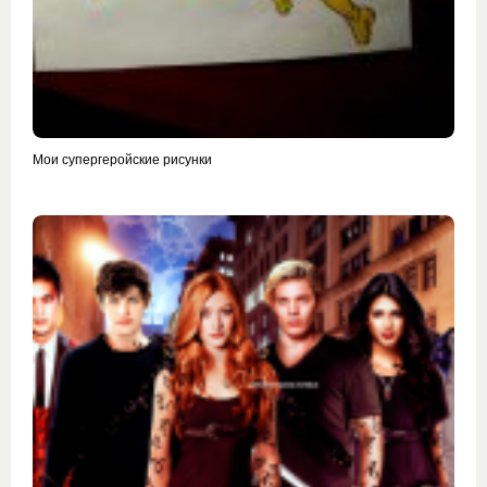
Мои супергеройские рисунки