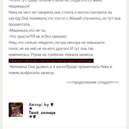
-Что!Я тут сразу плохой стала!Нет,тогда,что со мной
общаешься!
Ника,не чего не говорила,она стояла и молча смотрела на
сестру.Она понимала,что что-то с Машей случилось,но тут она
прошептала.
-Машенька,это не ты.
-Что прости?!Я не я!Это смешно!
Нику,это сильно обидело,сестра некогда не повышала
голос,не на неё,не на кого другого.И тут она так
изменилась.Утром на тумбочке лежала записка.
"Ника,не обижайся на сестру,она из ада,а ты из рая."
-Непонела.Она дьявол,а я ангел!Бред!-прошептала Ника и
помяв,выбросила записку.
===продолжение следует===
Автор: by
♕
☀
Твоё_солнце
☀♕