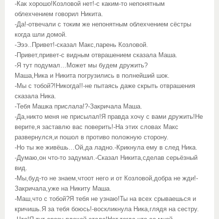
-Как хорошо!Козловой нет!-с каким-то непонятным
облехчением говорил Никита.
-Да!-отвечали с токим же непонятным облехчением сёстры
когда шли домой.
-Эээ..Привет!-сказал Макс,парень Козловой.
-Привет,привет-с видным отврашением сказала Маша.
-Я тут подумал…Может мы будем дружить?
Маша,Ника и Никита погрузились в полнейший шок.
-Мы с тобой?!Никогда!!-не пытаясь даже скрыть отврашения
сказала Ника.
-Тебя Машка прислала!?-Закричала Маша.
-Да,никто меня не присылал!Я правда хочу с вами дружить!Не
верите,я заставлю вас поверить!-На этих словах Макс
развернулся,и пошол в противо положную сторону.
-Но ты же живёшь…Ой,да ладно.-Крикнула ему в след Ника.
-Думаю,он что-то задумал.-Сказал Никита,сделав серьёзный
вид.
-Мы,буд-то не знаем,чтоот него и от Козловой,добра не жди!-
Закричала,уже на Никиту Маша.
-Маш,что с тобой?Я тебя не узнаю!Ты на всех срываешься и
кричишь.Я за тебя боюсь!-воскликнула Ника,глядя на сестру.