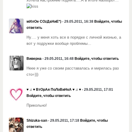
хотела настроение поднять….А в итоге наоборот…
мИлОе СОzДаНиЕ*)
- 29.05.2011, 16:38
Войдите, чтобы
ответить
Ну…. у меня хоть все в порядке с личной жизнью, а
вот у подружки вообще проблемы…
Виверна
- 29.05.2011, 16:48
Войдите, чтобы ответить
Неее я уже со своим расставалась и мирилась раз
сто=)))
♥ ♫ ♥ ВтОрАя ПоЛоВиНкА ♥ ♫ ♥
- 29.05.2011, 17:01
Войдите, чтобы ответить
Прикольно!
Shizuka-san
- 29.05.2011, 17:18
Войдите, чтобы
ответить