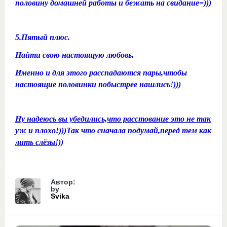
половину домашней работы и бежать на свидание=)))
5.Пятый плюс.
Найти свою настоящую любовь.
Именно и для этого расспадаются пары,чтобы
настоящие половинки побыстрее нашлись!)))
Ну надеюсь вы убедились,что расстование это не так
уж и плохо!)))Так что сначала подумай,перед тем как
лить слёзы!))
Автор:
by
Svika