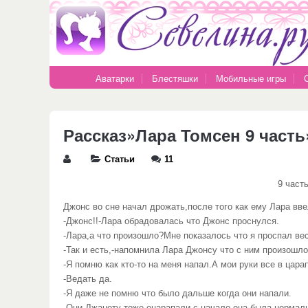
Аватарки
Блестяшки
Мобильные игры
Рассказ»Лара Томсен 9 часть»
Статьи
11
9 част
Джонс во сне начал дрожать,после того как ему Лара вв
-Джонс!!-Лара обрадовалась что Джонс проснулся.
-Лара,а что произошло?Мне показалось что я проспал вес
-Так и есть,-напомнила Лара Джонсу что с ним произошло
-Я помню как кто-то на меня напал.А мои руки все в цар
-Ведать да.
-Я даже не помню что было дальше когда они напали.