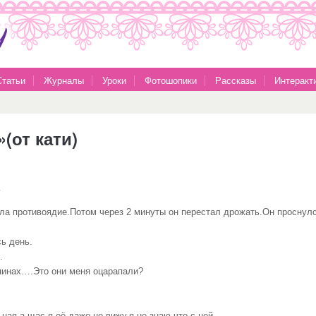
Статьи
Журналы
Уроки
Фотошопики
Рассказы
Интеракт
(от кати)
ь
ела противоядие.Потом через 2 минуты он перестал дрожать.Он проснулс
ь день.
.
апинах….Это они меня оцарапали?