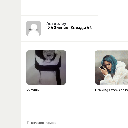
Автор: by
☽★Sияние_Zвезды★☾
Рисунки!
Drawings from Anns
11 комментариев