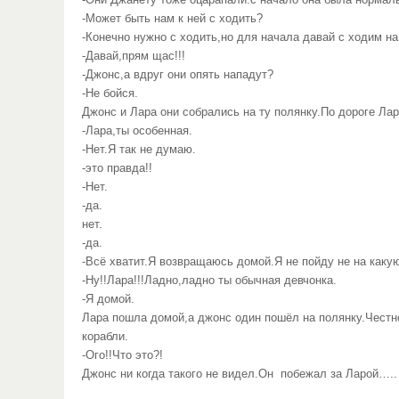
-Они Джанету тоже оцарапали.с начало она была нормальн
-Может быть нам к ней с ходить?
-Конечно нужно с ходить,но для начала давай с ходим на
-Давай,прям щас!!!
-Джонс,а вдруг они опять нападут?
-Не бойся.
Джонс и Лара они собрались на ту полянку.По дороге Лар
-Лара,ты особенная.
-Нет.Я так не думаю.
-это правда!!
-Нет.
-да.
нет.
-да.
-Всё хватит.Я возвращаюсь домой.Я не пойду не на какую
-Ну!!Лара!!!Ладно,ладно ты обычная девчонка.
-Я домой.
Лара пошла домой,а джонс один пошёл на полянку.Честн
корабли.
-Ого!!Что это?!
Джонс ни когда такого не видел.Он побежал за Ларой…..