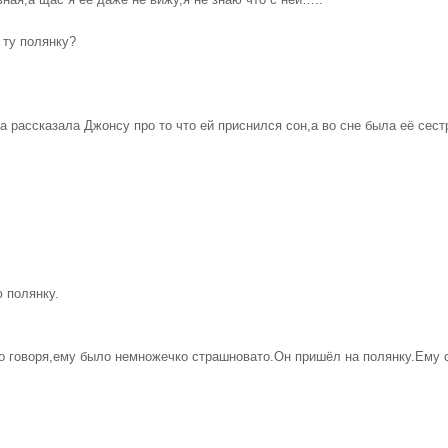
ая,а щас я её даже не вижу,я не знаю что с ней…..
 ту полянку?
а рассказала Джонсу про то что ей приснился сон,а во сне была её сест
 полянку.
о говоря,ему было немножечко страшновато.Он пришёл на полянку.Ему с