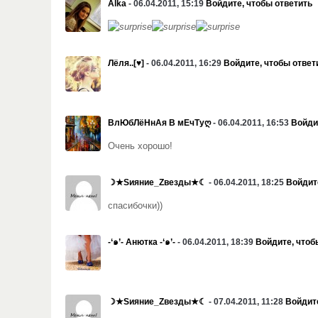
Alka
- 06.04.2011, 15:19
Войдите, чтобы ответить
Лёля..[♥]
- 06.04.2011, 16:29
Войдите, чтобы ответ
ВлЮбЛёНнАя В мЕчТуღ
- 06.04.2011, 16:53
Войди
Очень хорошо!
☽★Sияние_Zвезды★☾
- 06.04.2011, 18:25
Войдит
спасибочки))
-‘๑’- Анютка -‘๑’-
- 06.04.2011, 18:39
Войдите, чтоб
☽★Sияние_Zвезды★☾
- 07.04.2011, 11:28
Войдите