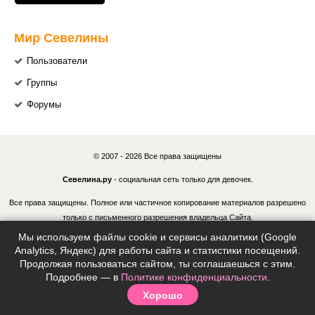
Мир Севелины
Пользователи
Группы
Форумы
© 2007 - 2026 Все права защищены
Севелина.ру
- социальная сеть только для девочек.
Все права защищены. Полное или частичное копирование материалов разрешено
только с письменного разрешения владельца Сайта.
Мы используем файлы cookie и сервисы аналитики (Google
В случае обнаружения нарушений, виновные лица могут быть привлечены к
Analytics, Яндекс) для работы сайта и статистики посещений.
ответственности в соответствии с действующим законодательством Российской
Продолжая пользоваться сайтом, ты соглашаешься с этим.
Федерации.
Подробнее — в
Политике конфиденциальности
.
Хорошо
Политика конфиденциальности
|
Согласие на обработку ПДн
|
Правила
|
Контакты