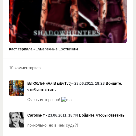
Каст сериала «Сумеречные Охотники»!
10 комментариев
ВлЮбЛёНнАя В мЕчТуღ
- 23.06.2011, 18:23
Войдите,
чтобы ответить
Очень интересно!
Caroline †
- 23.06.2011, 18:44
Войдите, чтобы ответить
прикольно! но в чём судь?!