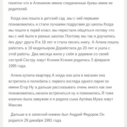
понятно что в Аленином имене соедененные буквы имем ее
родителей.
Когда она пошла в детский сад ,мы с ней первыми
познакомились и стали лучшеми подругами до школы.Когда
мы пошли в первй класс мы перестали общяться потому что
мы с ней были в разных школах.Поэтому мы так и доучились
без друг друга.Я в 18 лет я стала писать книгу. А Алена пошла
работать в 19 модельером.Доработала до 20 лет и ушла с
этой работы. Два месяца жила у себя в деревне со своей
сестрой.Сестру зовут Ксения.Ксения родилась 5 февраля
1995 года.
Алена купила квартиру.А когда она шла в магазин она
встретила и полюбила с первого взгляда одного парня по
имени Егор.Ну а дальше рассказывать очень много как они
познакомились,начали встречаться ну и поженились.Я тоже
конечно была замужем и я родила сына Артёма.Мужа зовут
Максим.
Дальше в в записной книжке был Андрей Федоров.Он
родился 29 декабря 1991 года.