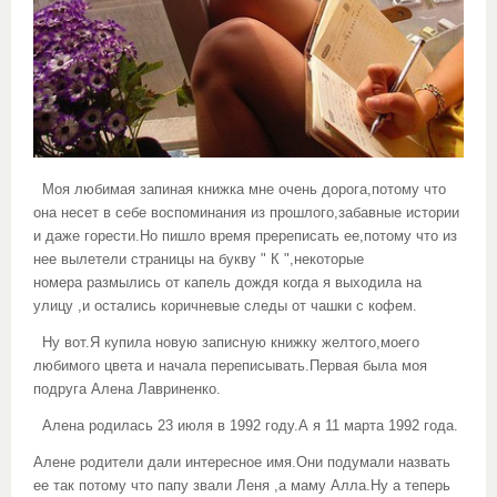
Моя любимая запиная книжка мне очень дорога,потому что
она несет в себе воспоминания из прошлого,забавные истории
и даже горести.Но пишло время пререписать ее,потому что из
нее вылетели страницы на букву " К ",некоторые
номера размылись от капель дождя когда я выходила на
улицу ,и остались коричневые следы от чашки с кофем.
Ну вот.Я купила новую записную книжку желтого,моего
любимого цвета и начала переписывать.Первая была моя
подруга Алена Лавриненко.
Алена родилась 23 июля в 1992 году.А я 11 марта 1992 года.
Алене родители дали интересное имя.Они подумали назвать
ее так потому что папу звали Леня ,а маму Алла.Ну а теперь