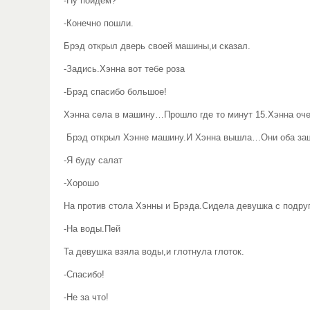
-Ну пойдем?
-Конечно пошли.
Брэд открыл дверь своей машины,и сказал.
-Задись.Хэнна вот тебе роза
-Брэд спасибо большое!
Хэнна села в машину…Прошло где то минут 15.Хэнна очен
Брэд открыл Хэнне машину.И Хэнна вышла…Они оба зашл
-Я буду салат
-Хорошо
На против стола Хэнны и Брэда.Сидела девушка с подру
-На воды.Пей
Та девушка взяла воды,и глотнула глоток.
-Спасибо!
-Не за что!