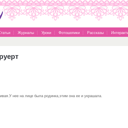
Статьи
Журналы
Уроки
Фотошопики
Рассказы
Интеракт
руерт
я.У нее на лице была родинка,этим она ее и украшала.