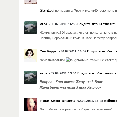
GlamLedi
не нравится?вот и молчи!Я всю ночь пи
мгла.
- 30.07.2011, 16:56
Войдите, чтобы ответить
Жемчужинка! Я сказала что он попался мне в н
напишу нормальный комент. Всё. И тему закрое
Сил Баррет
- 30.07.2011, 16:59
Войдите, чтобы от
Действительно!
Комментарии не стоит п
мгла.
- 02.08.2011, 13:54
Войдите, чтобы ответить
Вопрос…Кто такая Жевушка? Вот:
Жила была жевушка Хэнна Увилсон
↜Your_Sweet_Dream↝
- 02.08.2011, 17:48
Войдите
Да… Может вторая часть будет интереснее?