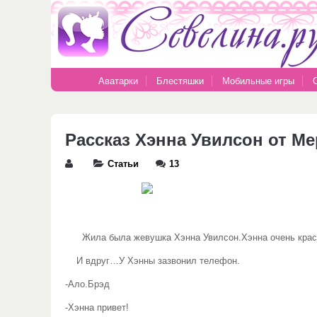
Аватарки
Блестяшки
Мобильные игры
Рассказ Хэнна Увилсон от Ме
Статьи
13
Жила была жевушка Хэнна Увилсон.Хэнна очень красива
И вдруг…У Хэнны зазвонил телефон.
-Ало.Брэд
-Хэнна привет!