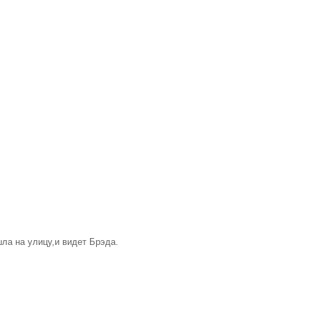
а на улицу,и видет Брэда.