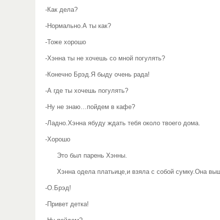
-Как дела?
-Нормально.А ты как?
-Тоже хорошо
-Хэнна ты не хочешь со мной погулять?
-Конечно Брэд.Я быду очень рада!
-А где ты хочешь погулять?
-Ну не знаю…пойдем в кафе?
-Ладно.Хэнна ябуду ждать тебя около твоего дома.
-Хорошо
Это был парень Хэнны.
Хэнна одела платьице,и взяла с собой сумку.Она вышл
-О.Брэд!
-Привет детка!