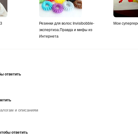
y3
Резинки для волос Invisibobble-
Мои супергер
экспертиза.Правда и мифы из
Интернета
бы ответить
ветить
иалогам и описаниям
чтобы ответить