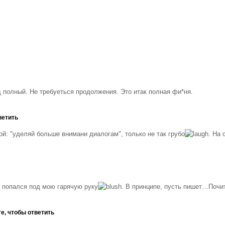
 полный. Не требуеться продолжения. Это итак полная фи*ня.
ветить
ой: "уделяй больше внимани диалогам", только не так грубо
. На 
 попался под мою гарячую руку
. В принципе, пусть пишет…Почи
е, чтобы ответить