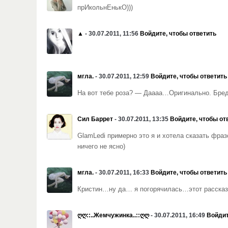
прИкольнЕнькО)))
▲
- 30.07.2011, 11:56
Войдите, чтобы ответить
мгла.
- 30.07.2011, 12:59
Войдите, чтобы ответить
На вот тебе роза? — Даааа…Оригинально. Бред
Сил Баррет
- 30.07.2011, 13:35
Войдите, чтобы от
GlamLedi примерно это я и хотела сказать фраз
ничего не ясно)
мгла.
- 30.07.2011, 16:33
Войдите, чтобы ответить
Кристин…ну да… я погорячилась…этот рассказ
ღღ::..Жемчужинка..::ღღ
- 30.07.2011, 16:49
Войдит