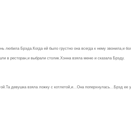
ь любила Брэда.Когда ей было грустно она всегда к нему звонила,и бол
и в ресторан,и выбрали столик.Хэнна взяла меню и сказала Брэду.
гой.Та девушка взяла ложку с котлетой,и…Она поперхнулась…Брэд ее у