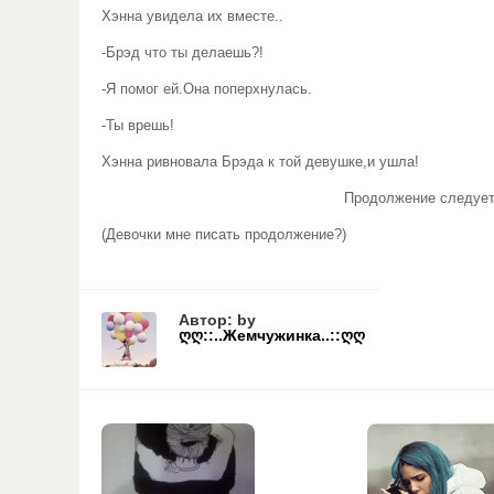
Хэнна увидела их вместе..
-Брэд что ты делаешь?!
-Я помог ей.Она поперхнулась.
-Ты врешь!
Хэнна ривновала Брэда к той девушке,и ушла!
Продолжение следует
(Девочки мне писать продолжение?)
Автор: by
ღღ::..Жемчужинка..::ღღ