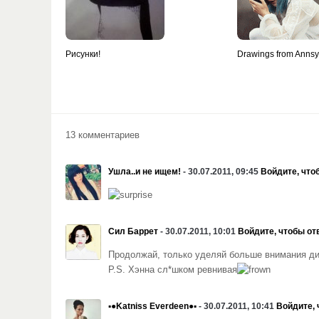
Рисунки!
Drawings from Anns
13 комментариев
Ушла..и не ищем!
- 30.07.2011, 09:45
Войдите, что
Сил Баррет
- 30.07.2011, 10:01
Войдите, чтобы от
Продолжай, только уделяй больше внимания д
P.S. Хэнна сл*шком ревнивая
▪●Katniss Everdeen●▪
- 30.07.2011, 10:41
Войдите, 