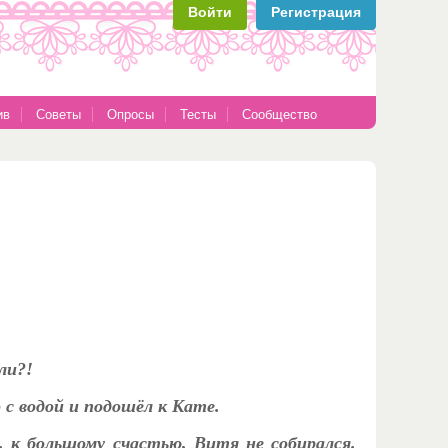
Войти
Регистрация
ив
Советы
Опросы
Тесты
Сообщество
ли?!
 с водой и подошёл к Кате.
, к большому счастью, Витя не собирался.