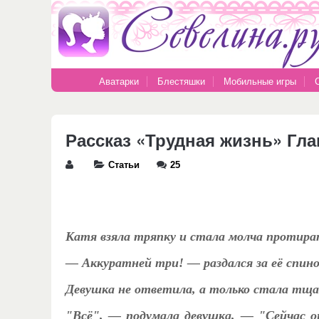
Аватарки
Блестяшки
Мобильные игры
Рассказ «Трудная жизнь» Гла
Статьи
25
Катя взяла тряпку и стала молча протират
— Аккуратней три! — раздался за её спино
Девушка не ответила, а только стала тщат
"Всё", — подумала девушка, — "Сейчас он