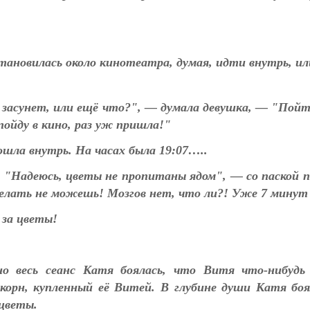
тановилась около кинотеатра, думая, идти внутрь, ил
м засунет, или ещё что?", — думала девушка, — "Пой
ойду в кино, раз уж пришла!"
ла внутрь. На часах была 19:07…..
. "Надеюсь, цветы не пропитаны ядом", — со паской п
делать не можешь! Мозгов нет, что ли?! Уже 7 мину
 за цветы!
о весь сеанс Катя боялась, что Витя что-нибудь
корн, купленный её Витей. В глубине души Катя боя
 цветы.