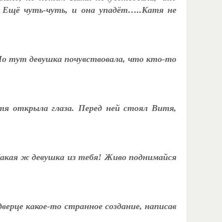
. Ещё чуть-чуть, и она упадёт…..Катя не
 Но тут девушка почувствовала, что кто-то
атя открыла глаза. Перед ней стоял Витя,
Какая ж девушка из тебя! Живо поднимайся
верце какое-то странное создание, написав