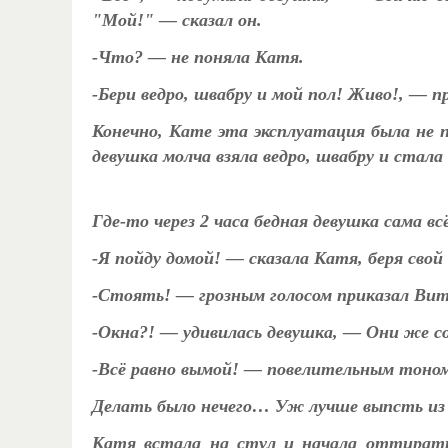
"Мой!" — сказал он.
-Что? — не поняла Катя.
-Бери ведро, швабру и мой пол! Живо!, — п
Конечно, Кате эта эксплуатация была не 
девушка молча взяла ведро, швабру и стал
Где-то через 2 часа бедная девушка сама в
-Я пойду домой! — сказала Катя, беря свой
-Стоять! — грозным голосом приказал Вит
-Окна?! — удивилась девушка, — Они же со
-Всё равно вымой! — повелительным тоном 
Делать было нечего… Уж лучше выпсть из 
Катя встала на стул и начала оттирать 