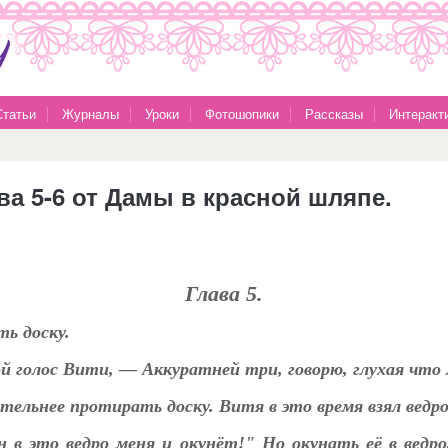
Статьи
Журналы
Уроки
Фотошопики
Рассказы
Интеракт
ва 5-6 от Дамы в красной шляпе.
Глава 5.
ь доску.
й голос Вити, — Аккуратней три, говорю, глухая что 
ельнее протирать доску. Витя в это время взял ведро
 в это ведро меня и окунёт!" Но окунать её в ведро