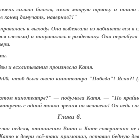
 очень сильно болела, взяла мокрую тряпку и пошл
 конец домучать, наверное?!"
равилась к выходу. Она выбежала из кабинета вся в с
 слезами) и направилась в раздевалку. Она переобула
вери.
тя.
ёзы и всхлипывания произнесла Катя.
9:00, чтоб была около кинотеатра "Победа"! Ясно?! (
в этом кинотеатре?" — подумала Катя, — "По крайне
мотреть с одной точки зрения на человека! Он ведь спа
Глава 6.
целая неделя, отношения Вити к Кате совершенно не 
 Катю к двери всё-таки примотал, оставив бедную де