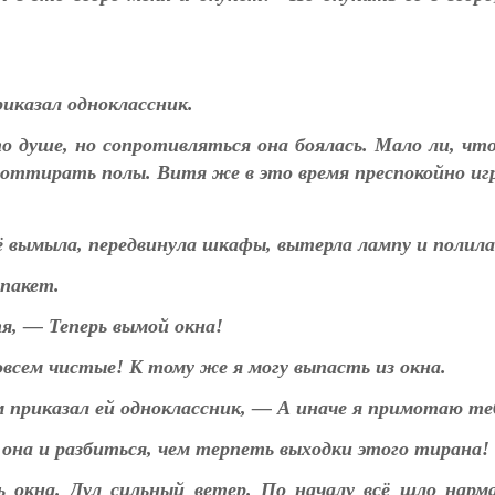
риказал одноклассник.
по душе, но сопротивляться она боялась. Мало ли, ч
а оттирать полы. Витя же в это время преспокойно игр
сё вымыла, передвинула шкафы, вытерла лампу и полил
 пакет.
я, — Теперь вымой окна!
всем чистые! К тому же я могу выпасть из окна.
приказал ей одноклассник, — А иначе я примотаю теб
она и разбиться, чем терпеть выходки этого тирана!
окна. Дул сильный ветер. По началу всё шло нарм