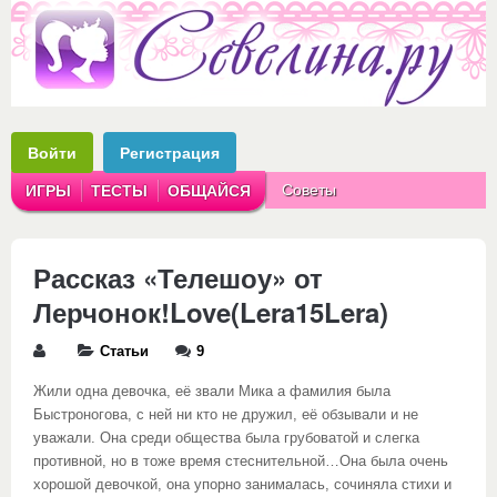
Войти
Регистрация
Советы
ИГРЫ
ТЕСТЫ
ОБЩАЙСЯ
Аватарки
Рассказы
Рассказ «Телешоу» от
Лерчонок!Love(Lera15Lera)
Статьи
9
Жили одна девочка, её звали Мика а фамилия была
Быстроногова, с ней ни кто не дружил, её обзывали и не
уважали. Она среди общества была грубоватой и слегка
противной, но в тоже время стеснительной…Она была очень
хорошой девочкой, она упорно занималась, сочиняла стихи и