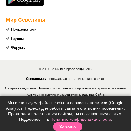
Мир Севелины
Пользователи
Группы
Форумы
© 2007 - 2026 Все права защищены
Севелина.ру
- социальная сеть только для девочек.
Все права защищены. Полное или частичное копирование материалов разрешено
только с письменного разрешения владельца Сайта.
Мы используем файлы cookie и сервисы аналитики (Google
В случае обнаружения нарушений, виновные лица могут быть привлечены к
Analytics, Яндекс) для работы сайта и статистики посещений.
ответственности в соответствии с действующим законодательством Российской
Продолжая пользоваться сайтом, ты соглашаешься с этим.
Федерации.
Подробнее — в
Политике конфиденциальности
.
Хорошо
Политика конфиденциальности
|
Согласие на обработку ПДн
|
Правила
|
Контакты