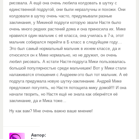
рисовала. А ещё она очень любила колдовать в шутку с
единственной подругой, они были неразлучны и похожи. Они
колдовали в шутку очень часто, придумывали разные
заклинания, у Микиной подруги которую звали Настя было
очень много редких растений дома и она приносила их. Мике
нравился один мальчик с её класса, она училась в 7-а, этот
мальчик собирался перейти в Б класс в следуйщем году…
Это был самый нормальный мальчик в ихнем классе, да и
относился он к Мике нормально, но не дружил, он очень
любил рисовать. А кстати Настя-подруга Мики пользовалась
большой популярностью среди мальчишек! Вот у Мики стали
налаживатся отношения с Андреем-это был тот мальчик. А её
подруга придумала новую шутку-заклинание. Андрей Мике
предложил погулять, но Настя потощила мику домой!!! И она
начали творить, но Настя ещё не знала как обернётся её
заклинание, да и Мика тоже…
Ну как вам? Мне очень важно ваше мнение!
Автор: