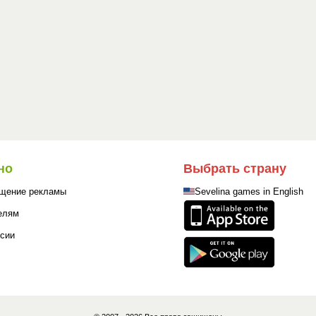
но
Выбрать страну
щение рекламы
Sevelina games in English
елям
сии