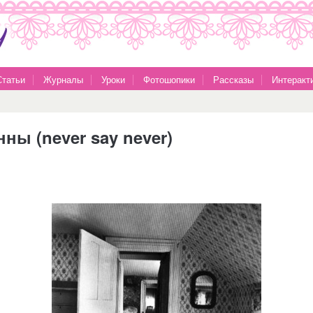
Статьи
Журналы
Уроки
Фотошопики
Рассказы
Интеракт
нны (never say never)