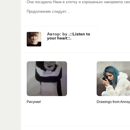
Она посадила Нани в клетку и хорошенько накормила сво
Продолжение следует…
Автор: by
.::Listen to
your heart::.
Рисунки!
Drawings from Anns