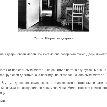
Сэлли. Шорох за дверью.
а к двери, своей маленькой кистью она повернула ручку. Дверь приоткр
шагах от неё есть выключатель, но решиться войти в эту пустошь она не
ролируя свои действия, она неожиданно оказалась около выключателя. Т
 В углу, где она слышала шорох, стояла коробка со старыми вещами, к
орый напугал её, создавала её любимица Нани. Милая морская свинка, к
ицу.
лли.