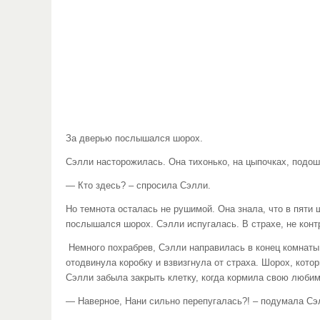
За дверью послышался шорох.
Сэлли насторожилась. Она тихонько, на цыпочках, подошл
— Кто здесь? – спросила Сэлли.
Но темнота осталась не рушимой. Она знала, что в пяти 
послышался шорох. Сэлли испугалась. В страхе, не конт
Немного похрабрев, Сэлли направилась в конец комнаты.
отодвинула коробку и взвизгнула от страха. Шорох, кот
Сэлли забыла закрыть клетку, когда кормила свою любим
— Наверное, Нани сильно перепугалась?! – подумала Сэ