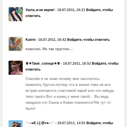
Ушла..и не ищем!
- 18.07.2011, 16:21
Войдите, чтобы
ответить
Katrin
- 18.07.2011, 16:42
Войдите, чтобы ответить
классно..Но так грустно…
♕☀Твоё_солнце☀♕
- 18.07.2011, 16:52
Войдите, чтобы
ответить
Спасибо,я не знаю почему мне захотелось
поменять.Грусно,потому что в жизни тоже не все
истрии кончаются счасливой парой или что нибудь
типо такого.Вот и конец у меня такой… Вы ведь
ожидали,что Ханна и Кевин поженятся?Не тут то
было!
˙˙·٠•●Е╞╣۞т●•٠·˙˙
- 19.07.2011, 14:01
Войдите, чтобы