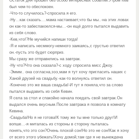
Остаток дня прошёл без особо интересных событий.Утром Кев
был чем-то обеспокоен.
-Что-то случилось?-спросила я его.
-Ну…как сказать….мама настаевает,что бы мы..-на этих ловах
он как-то забеспакоелся-мы…-он ещё долго пытался выдавить
из себя слово.
-Кев,что!?Не мучийся напиши тогда!
-Я и написать несммогу-немного заикаясь,с грустью ответил
он.-пусть это будет сюрприз.
Мы сразу же отправились на завтрак.
-Ну что?Что она сказала?-с ходу спросила мисс Джоу.
-Эммм.. она согласна,эээ,мам я тут хочу пригласить наших с
Ханой друзей на свадьбу.-как-то волнуясь ответил он.
-Конечно это же ваша свадьба!-И тут я поняла,что за слово
пытался выдавить из себя Кевин.
Я села за стол и спакойно начала поедать свой завтрак.Он
выдался очень вкусным.После завтрака я позвола в комнату
Кевина.
-Свадьба!Но я не готова!К тому же ты мне только друг!И
вопше…-я миталась из стороны в сторону пыталась
понять,что это сон?Очень плохой сон!Но это не сон!Как я хочу
от всего этого убежать!Хочу домой,там где я не вынеждена