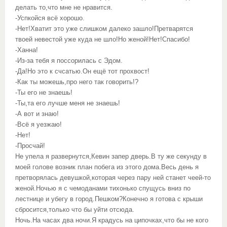
делать то,что мне не нравится.
-Успкойся всё хорошо.
-Нет!Хватит это уже слишком далеко зашло!Претварятся
твоей невестой уже куда не шло!Но женой!Нет!Спасибо!
-Ханна!
-Из-за тебя я поссорилась с Эдом.
-Да!Но это к счсатью.Он ещё тот прохвост!
-Как ты можешь,про него так говорить!?
-Ты его не знаешь!
-Ты,та его лучше меня не знаешь!
-А вот и знаю!
-Всё я уезжаю!
-Нет!
-Просчай!
Не упела я развернутся,Кевин запер дверь.В ту же секунду в
моей голове возник план побега из этого дома.Весь день я
претворялась девушкой,которая через пару ней станет чеей-то
женой.Ночью я с чемоданами тихонько спущусь вниз по
лестнице и убегу в город.Пешком?Конечно я готова с крыши
сбросится,только что бы уйти отсюда.
Ночь.На часах два ночи.Я крадусь на ципочках,что бы не кого