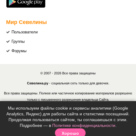
Мир Севелины
Пользователи
Группы
Форумы
© 2007 - 2026 Все права защищены
Севелина.ру
- социальная сеть только для девочек.
Все права защищены. Полное или частичное копирование материалов разрешено
только с письменного разрешения владельца Сайта.
Мы используем файлы cookie и сервисы аналитики (Google
В случае обнаружения нарушений, виновные лица могут быть привлечены к
Analytics, Яндекс) для работы сайта и статистики посещений.
ответственности в соответствии с действующим законодательством Российской
Продолжая пользоваться сайтом, ты соглашаешься с этим.
Федерации.
Подробнее — в
Политике конфиденциальности
.
Хорошо
Политика конфиденциальности
|
Согласие на обработку ПДн
|
Правила
|
Контакты