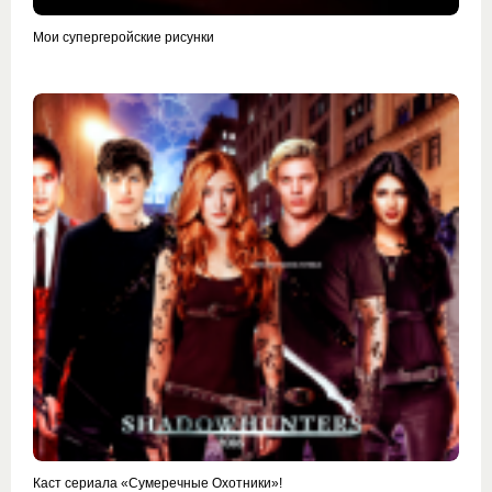
Мои супергеройские рисунки
Каст сериала «Сумеречные Охотники»!