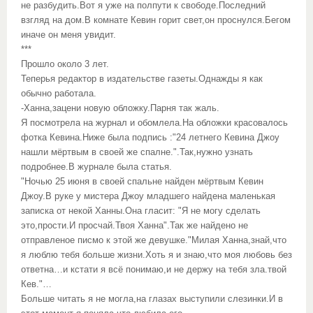
не разбудить.Вот я уже на полпути к свободе.Последний
взгляд на дом.В комнате Кевин горит свет,он проснулся.Бегом
иначе он меня увидит.
***
Прошло около 3 лет.
Теперья редактор в издательстве газеты.Однажды я как
обычно работала.
-Ханна,зацени новую обложку.Парня так жаль.
Я посмотрела на журнал и обомлела.На обложки красовалось
фотка Кевина.Ниже была подпись :"24 летнего Кевина Джоу
нашли мёртвым в своей же спалне.".Так,нужно узнать
подробнее.В журнале была статья.
"Ночью 25 июня в своей спальне найден мёртвым Кевин
Джоу.В руке у мистера Джоу младшего найдена маленькая
записка от некой Ханны.Она гласит: "Я не могу сделать
это,прости.И просчай.Твоя Ханна".Так же найдено не
отправленое писмо к этой же девушке."Милая Ханна,знай,что
я люблю тебя больше жизни.Хоть я и знаю,что моя любовь без
ответна…и кстати я всё понимаю,и не держу на тебя зла.твой
Кев."…
Больше читать я не могла,на глазах выступили слезинки.И в