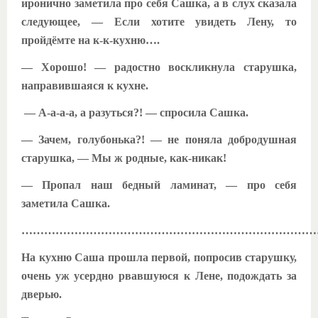
иронично заметила про себя Сашка, а в слух сказала
следующее, — Если хотите увидеть Лену, то
пройдёмте на к-к-кухню….
— Хорошо! — радостно воскликнула старушка,
направившаяся к кухне.
— А-а-а-а, а разуться?! — спросила Сашка.
— Зачем, голубонька?! — не поняла добродушная
старушка, — Мы ж родные, как-никак!
— Пропал наш бедный ламинат, — про себя
заметила Сашка.
……………………………………………………………………
На кухню Саша прошла первой, попросив старушку,
очень уж усердно рвавшуюся к Лене, подождать за
дверью.