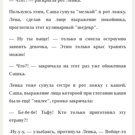
— Что?! — раскрыла рот Ленка.
Пользуясь этим, Саша сунула "мелкой" в рот ложку.
Лена, сделав на лице выражение покойника,
проглотила этот кулинарный "шедевр".
— Ну ты ваще! — только и смогла остроумно
заявить девочка, — Этим только крыс травить
можно!
— Что?! — закричала на этот раз уже обиженная
Сашка.
Ленка тоже сунула сестре в рот ложку с кашей.
Саша, выражение лица котороой при глотании каши
было ещё "милее", громко закричала:
— Бе-бе-бе! Тьфу! Кто только приготовил эту
отраву?!
-Ну-у-у, — улыбаясь, протянула Ленка, — Вобще-то