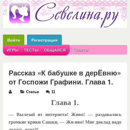
Войти
Регистрация
Советы
ИГРЫ
ТЕСТЫ
ОБЩАЙСЯ
Аватарки
Рассказы
Рассказ «К бабушке в дерЁвню»
от Госпожи Графини. Глава 1.
Статьи
11
Глава 1.
— Вылезай из интернета! Живо! — раздавались
громкие крики Сашки, — Жи-иво! Мне доклад надо
делать, ясно?!