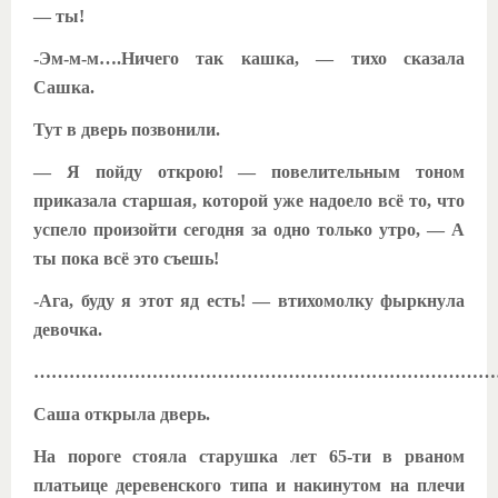
— ты!
-Эм-м-м….Ничего так кашка, — тихо сказала
Сашка.
Тут в дверь позвонили.
— Я пойду открою! — повелительным тоном
приказала старшая, которой уже надоело всё то, что
успело произойти сегодня за одно только утро, — А
ты пока всё это съешь!
-Ага, буду я этот яд есть! — втихомолку фыркнула
девочка.
……………………………………………………………………
Саша открыла дверь.
На пороге стояла старушка лет 65-ти в рваном
платьице деревенского типа и накинутом на плечи