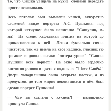
То, что Сашка увидела на кухне, словами передать
просто невозможно.
Весь потолок был вымазпн кашей, аккуратно
сложеной ввиде портрета А.С. Пушкина, под
которой кетчупом было написано: "Сашулик, м-
ма!" На стене, кафельная плитка на котрой до
прикосновения к ней Ленки буквально сияла
чистотой, так же имела на себе надпись, гласившую
громкое и довольно-таки "литературное" "Сашка
Пушкин всех порвёт!" На окне было сердечко
кислотно-розового цвета с подписью "I love Санёк!"
Дверь холодильника была открыта настеж, а из
продуктов, до того мирно покоившихся в нём, был
сделан портрет Пушкина!
— Что ты сделала с кухней?! — разъярённо
крикнула Сашка.