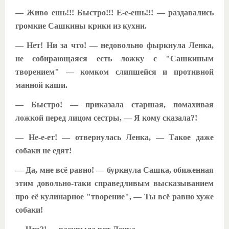
— Живо ешь!!! Быстро!!! Е-е-ешь!!! — раздавались
громкие Сашкины крики из кухни.
— Нет! Ни за что! — недовольно фыркнула Ленка,
не собирающаяся есть ложку с "Сашкиным
творением" — комком слипшейся и противной
манной каши.
— Быстро! — приказала старшая, помахивая
ложкой перед лицом сестры, — Я кому сказала?!
— Не-е-ет! — отвернулась Ленка, — Такое даже
собаки не едят!
— Да, мне всё равно! — буркнула Сашка, обиженная
этим довольно-таки справедливым высказыванием
про её кулинарное "творение", — Ты всё равно хуже
собаки!