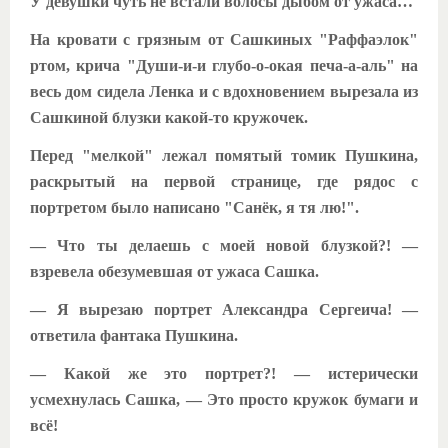
У девушки чуть не встали волосы дыбом от ужаса…
На кровати с грязным от Сашкиных "Раффаэлок"
ртом, крича "Души-и-и глубо-о-окая печа-а-аль" на
весь дом сидела Ленка и с вдохновением вырезала из
Сашкиной блузки какой-то кружочек.
Перед "мелкой" лежал помятый томик Пушкина,
раскрытый на первой странице, где рядос с
портретом было написано "Санёк, я тя лю!".
— Что ты делаешь с моей новой блузкой?! —
взревела обезумевшая от ужаса Сашка.
— Я вырезаю портрет Александра Сергеича! —
ответила фантака Пушкина.
— Какой же это портрет?! — истерически
усмехнулась Сашка, — Это просто кружок бумаги и
всё!