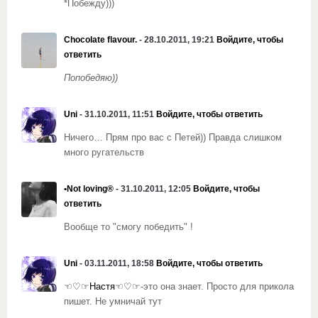
*Побежду)))
Chocolate flavour.
- 28.10.2011, 19:21
Войдите, чтобы
ответить
Попобедяю))
Uni
- 31.10.2011, 11:51
Войдите, чтобы ответить
Ничего… Прям про вас с Петей)) Правда слишком
много ругательств
•Not loving®
- 31.10.2011, 12:05
Войдите, чтобы
ответить
Вообще то "смогу победить" !
Uni
- 03.11.2011, 18:58
Войдите, чтобы ответить
☜♡☞Настя☜♡☞
-это она знает. Просто для прикола
пишет. Не умничай тут