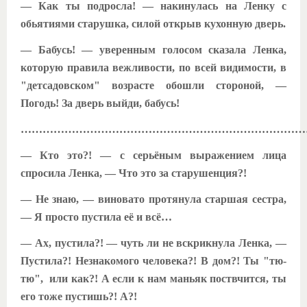
— Как ты подросла! — накинулась на Ленку с
обьятиями старушка, силой открыв кухонную дверь.
— Бабусь! — уверенным голосом сказала Ленка,
которую правила вежливости, по всей видимости, в
"детсадовском" возрасте обошли стороной, —
Погодь! За дверь выйди, бабусь!
………………………………………………………………………
— Кто это?! — с серьёным выражением лица
спросила Ленка, — Что это за старушенция?!
— Не знаю, — виновато протянула старшая сестра,
— Я просто пустила её и всё…
— Ах, пустила?! — чуть ли не вскрикнула Ленка, —
Пустила?! Незнакомого человека?! В дом?! Ты "тю-
тю", или как?! А если к нам маньяк поствчится, ты
его тоже пустишь?! А?!