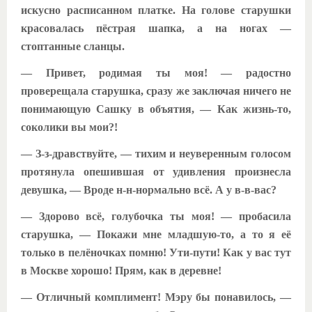
искусно расписанном платке. На голове старушки
красовалась пёстрая шапка, а на ногах —
стоптанные сланцы.
— Привет, родимая ты моя! — радостно
проверещала старушка, сразу же заключая ничего не
понимающую Сашку в объятия, — Как жизнь-то,
соколики вы мои?!
— З-з-дравствуйте, — тихим и неуверенным голосом
протянула опешившая от удивления произнесла
девушка, — Вроде н-н-нормально всё. А у в-в-вас?
— Здорово всё, голубочка ты моя! — пробасила
старушка, — Покажи мне младшую-то, а то я её
только в пелёночках помню! Ути-пути! Как у вас тут
в Москве хорошо! Прям, как в деревне!
— Отличный комплимент! Мэру бы понавилось, —