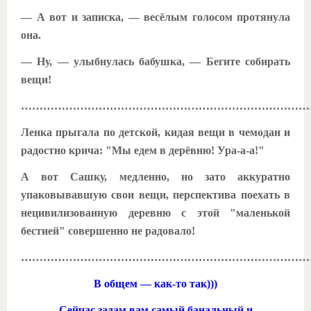
— А вот и записка, — весёлым голосом протянула
она.
— Ну, — улыбнулась бабушка, — Бегите собирать
вещи!
……………………………………………………………………
Ленка прыгала по детской, кидая вещи в чемодан и
радостно крича: "Мы едем в дерёвню! Ура-а-а!"
А вот Сашку, медленно, но зато аккуратно
упаковывавшую свои вещи, перспектива поехать в
нецивилизованную деревню с этой "маленькой
бестией" совершенно не радовало!
……………………………………………………………………
В общем — как-то так)))
Сейчас задам вам самый банальный и