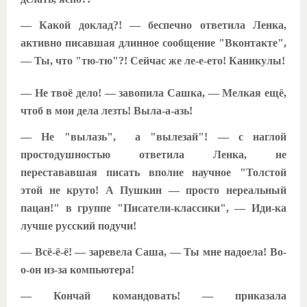
— Какой доклад?! — беспечно ответила Ленка,
активно писавшая длинное сообщение "Вконтакте",
— Ты, что "тю-тю"?! Сейчас же ле-е-ето! Каникулы!
— Не твоё дело! — завопила Сашка, — Мелкая ещё,
чтоб в мои дела лезть! Выла-а-азь!
— Не "вылазь", а "вылезай"! — с наглой
простодушностью ответила Ленка, не
перестававшая писать вполне научное "Толстой
этой не круто! А Пушкин — просто нереальный
пацан!" в группе "Писатели-классики", — Иди-ка
лучше русский подучи!
— Всё-ё-ё! — заревела Саша, — Ты мне надоела! Во-
о-он из-за компьютера!
— Кончай командовать! — приказала