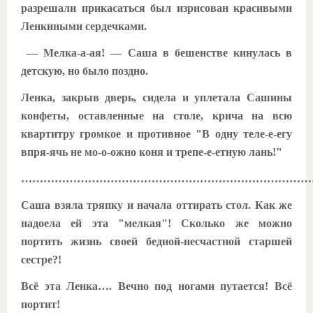
разрешали прикасаться был изрисован красивыми
Ленкиными сердечками.
— Мелка-а-ая! — Саша в бешенстве кинулась в
детскую, но было поздно.
Ленка, закрыв дверь, сидела и уплетала Сашины
конфеты, оставленные на столе, крича на всю
квартитру громкое и противное "В одну теле-е-егу
впря-ячь не мо-о-ожно коня и трепе-е-етную лань!"
………………………………………………………………………
Саша взяла тряпку и начала оттирать стол. Как же
надоела ей эта "мелкая"! Сколько же можно
портить жизнь своей бедной-несчастной старшей
сестре?!
Всё эта Ленка…. Вечно под ногами путается! Всё
портит!