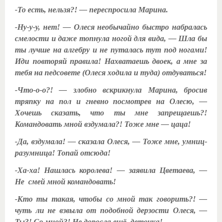
-То есть, нельзя?! — переспросила Марина.
-Ну-у-у, нет! — Олеся необычайно быстро набралась
смелости и даже топнула ногой для вида, — Шла бы
ты лучше на алгебру и не путалась тут под ногами!
Иди повторяй правила! Нахватаешь двоек, а мне за
тебя на педсовете (Олеся ходила и туда) отдуваться!
-Что-о-о?! — злобно вскрикнула Марина, бросив
тряпку на пол и гневно посмотрев на Олесю, —
Хочешь сказать, что ты мне запрещаешь?!
Командовать мной вздумала?! Тоже мне — цаца!
-Да, вздумала! — сказала Олеся, — Тоже мне, умниц-
разумница! Топай отсюда!
-Ха-ха! Нашлась королева! — заявила Цветаева, —
Не смей мной командовать!
-Кто ты такая, чтобы со мной так говорить?! —
чуть ли не взвыла от подобной дерзости Олеся, —
Ты?! Со мной?! Не доросла ещё, деточка!