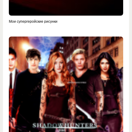
Мои супергеройские рисунки