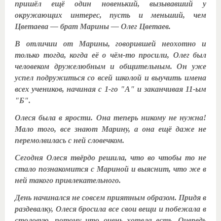
пришёл ещё один новенький, вызывавший у
окружающих интерес, пусть и меньший, чем
Цветаева — брат Марины — Олег Цветаев.
В отличии от Марины, говорившей неохотно и
только тогда, когда её о чём-то просили, Олег был
человеком дружелюбным и общительным. Он уже
успел подружиться со всей школой и выучить имена
всех учеников, начиная с 1-го "А" и заканчивая 11-ым
"Б".
Олеся была в ярости. Она теперь никому не нужна!
Мало того, все знают Марину, а она ещё даже не
перемолвилась с ней словечком.
Сегодня Олеся твёрдо решила, что во чтобы то не
стало познакомится с Мариной и выяснит, что же в
ней такого привлекательного.
День начинался не совсем приятным образом. Придя в
раздевалку, Олеся бросила все свои вещи и побежала в
столовую, потому что очень хотела есть. Очередь