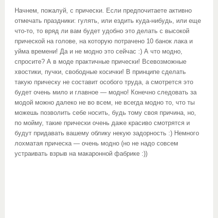
Начнем, пожалуй, с прически. Если предпочитаете активно
отмечать праздники: гулять, или ездить куда-нибудь, или еще
что-то, то вряд ли вам будет удобно это делать с высокой
прической на голове, на которую потрачено 10 банок лака и
уйма времени! Да и не модно это сейчас :) А что модно,
спросите? А в моде практичные прически! Всевозможные
хвостики, пучки, свободные косички! В принципе сделать
такую прическу не составит особого труда, а смотрется это
будет очень мило и главное — модно! Конечно следовать за
модой можно далеко не во всем, не всегда модно то, что ты
можешь позволить себе носить, будь тому своя причина, но,
по мойму, такие прически очень даже красиво смотрятся и
будут придавать вашему облику некую задорность :) Немного
лохматая прическа — очень модно (но не надо совсем
устраивать взрыв на макаронной фабрике :))