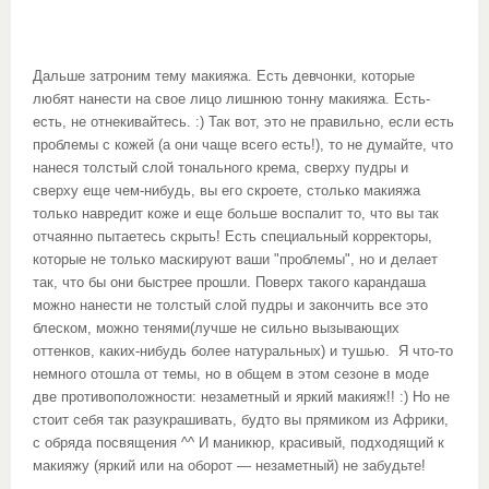
Дальше затроним тему макияжа. Есть девчонки, которые
любят нанести на свое лицо лишнюю тонну макияжа. Есть-
есть, не отнекивайтесь. :) Так вот, это не правильно, если есть
проблемы с кожей (а они чаще всего есть!), то не думайте, что
нанеся толстый слой тонального крема, сверху пудры и
сверху еще чем-нибудь, вы его скроете, столько макияжа
только навредит коже и еще больше воспалит то, что вы так
отчаянно пытаетесь скрыть! Есть специальный корректоры,
которые не только маскируют ваши "проблемы", но и делает
так, что бы они быстрее прошли. Поверх такого карандаша
можно нанести не толстый слой пудры и закончить все это
блеском, можно тенями(лучше не сильно вызывающих
оттенков, каких-нибудь более натуральных) и тушью. Я что-то
немного отошла от темы, но в общем в этом сезоне в моде
две противоположности: незаметный и яркий макияж!! :) Но не
стоит себя так разукрашивать, будто вы прямиком из Африки,
с обряда посвящения ^^ И маникюр, красивый, подходящий к
макияжу (яркий или на оборот — незаметный) не забудьте!