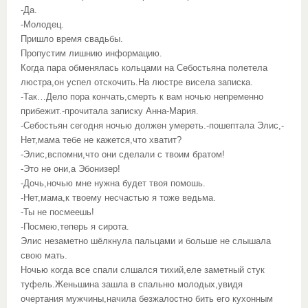
-Да.
-Молодец.
Пришло время свадьбы.
Пропустим лишнию информацию.
Когда пара обменялась кольцами на Себостьяна полетела
люстра,он успел отскочить.На люстре висела записка.
-Так…Дело пора кончать,смерть к вам ночью непременно
прибежит.-прочитала записку Анна-Мария.
-Себостьян сегодня ночью должен умереть.-пошептала Элис,-
Нет,мама тебе не кажется,что хватит?
-Элис,вспомни,что они сделали с твоим братом!
-Это не они,а Эбонизер!
-Дочь,ночью мне нужна будет твоя помошь.
-Нет,мама,к твоему несчастью я тоже ведьма.
-Ты не посмеешь!
-Посмею,теперь я сирота.
Элис незаметно шёлкнула пальцами и больше не слышала
свою мать.
Ночью когда все спали слшался тихий,еле заметный стук
туфель.Женьшина зашла в спальню молодых,увидя
очертания мужчины,начила безжалостно бить его кухонным