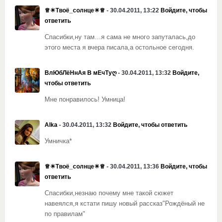
♕☀Твоё_солнце☀♕
- 30.04.2011, 13:22
Войдите, чтобы
ответить
Спасибки,ну там…я сама не много запуталась,до
этого места я вчера писала,а остольное сегодня.
ВлЮбЛёНнАя В мЕчТуღ
- 30.04.2011, 13:32
Войдите,
чтобы ответить
Мне понравилось! Умница!
Alka
- 30.04.2011, 13:32
Войдите, чтобы ответить
Умничка*
♕☀Твоё_солнце☀♕
- 30.04.2011, 13:36
Войдите, чтобы
ответить
Спасибки,незнаю почему мне такой сюжет
навеялся,я кстати пишу новый рассказ"Рождёный не
по правилам"