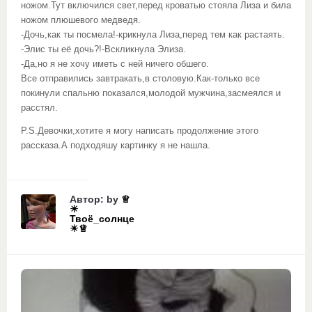
ножом.Тут включился свет,перед кроватью стояла Лиза и била
ножом плюшевого медведя.
-Дочь,как ты посмела!-крикнула Лиза,перед тем как растаять.
-Элис ты её дочь?!-Вскликнула Элиза.
-Да,но я не хочу иметь с ней ничего обшего.
Все отправились завтракать,в столовую.Как-только все
покинули спальню показался,молодой мужчина,засмеялся и
расстял.
P.S.Девочки,хотите я могу написать продолжение этого
рассказа.А подходяшу картинку я не нашла.
Автор: by
♕
☀
Твоё_солнце
☀♕