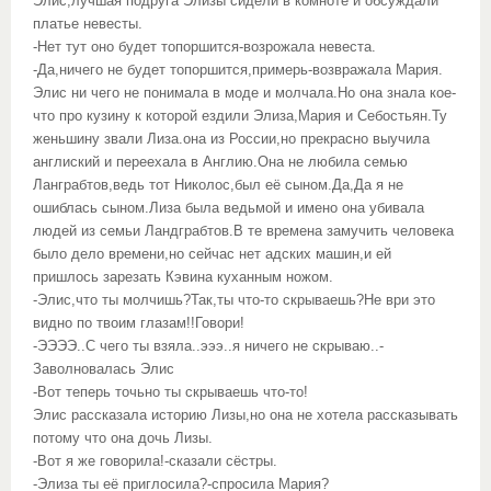
Элис,лучшая подруга Элизы сидели в комноте и обсуждали
платье невесты.
-Нет тут оно будет топоршится-возрожала невеста.
-Да,ничего не будет топоршится,примерь-возвражала Мария.
Элис ни чего не понимала в моде и молчала.Но она знала кое-
что про кузину к которой ездили Элиза,Мария и Себостьян.Ту
женьшину звали Лиза.она из России,но прекрасно выучила
англиский и переехала в Англию.Она не любила семью
Ланграбтов,ведь тот Николос,был её сыном.Да,Да я не
ошиблась сыном.Лиза была ведьмой и имено она убивала
людей из семьи Ландграбтов.В те времена замучить человека
было дело времени,но сейчас нет адских машин,и ей
пришлось зарезать Кэвина куханным ножом.
-Элис,что ты молчишь?Так,ты что-то скрываешь?Не ври это
видно по твоим глазам!!Говори!
-ЭЭЭЭ..С чего ты взяла..эээ..я ничего не скрываю..-
Заволновалась Элис
-Вот теперь точьно ты скрываешь что-то!
Элис рассказала историю Лизы,но она не хотела рассказывать
потому что она дочь Лизы.
-Вот я же говорила!-сказали сёстры.
-Элиза ты её приглосила?-спросила Мария?