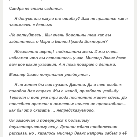
Сандра не стала садится.
— Я допустила какую то ошибку? Вам не нравится как я
занимаюсь с детьми.
-Не волнуйтесь , Мы очень довольны тем как вы
заботитесь о Мэри и Билли.Правда Виктория?
— Абсалютно верно,!- подхватила жена. И мы очень
надеемся что вы останитесь у нас. Мистер Эванс даст
вам кое какие указания. А я пока поиграю с детьми.
Мистер Эванс попутылся улыбнутся .
— Я не хотел бы вас пугать Джинни. Да и нет особых
поводов для страха. Мы с женой, приобрели усадьбу
Терволл и вот уже три года постоянно живём сдесь. До
последнео времени в поместье ничего не происходило…
как бы это сказать … непредсказуемого.
Он замолчал и повернулся к большому
двухстворчатому окну. Джинни ждала продолжения
рассказа, но , казалось мистер Эванс напрочь забыл о её