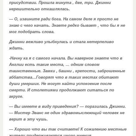
присудствии. Прошла минута , две, три. Джинни
нерешительно откашлялась.
— О, извините ради бога. На самом деле я просто не
знаю с чего начать. Знаете редко бывает , что бы я не
мог подобрать слова.
Джинни вежливо улыбнулась и стала нетерпеливо
ждать.
-Начну ка я с самого начала. Вы наверное знаете что в
Англии есть такие места, … одним словом
таинственные. Замки , башни , крепости, заброшенные
аббатства…Говорят что в таких местах обитают
души умерших. Не могут найти успокоение после
смерти. И столетиями продолжают ситаться по
акруге.
— Вы имеете в виду приведения? — поразилась Джинни.
— Мистер Эванс не один здравомыслюющий человек не
верит в эту чушь.
— Хорошо что вы так считаете! К сожалению местные
жители придерживаются иного мнения.