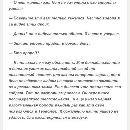
— Очень маленького. Но я не заметила с его стороны
угрозы.
— Поверьте это вам только кажется. Честно говоря я
са видел этих двоих.
— Двоих? но я видела только одного. Я в этом уверена.
— Значит второй придёт в другой день.
— Кто вророй?
— Я тольком не могу обьяснить. Мне докладывали что
в дальних уголках наших владений какой то
низкорослый человек, или как вы говорите карлик, то и
дело покадается людям на глаза и пятается заманить
их к развалинам замка. Еще бывает что появляется его
собрат. Тот по настоящему опасен. Он огромного
роста,крепкого телосложения,, и еще у него черная
взлохмаченная борода. Каждый раз как эти двое
появляются в Терволле. К сожалению найти никого не
удалось. Она расстворяются в воздухе.