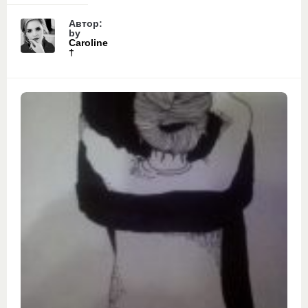
Автор:
by
Caroline
†