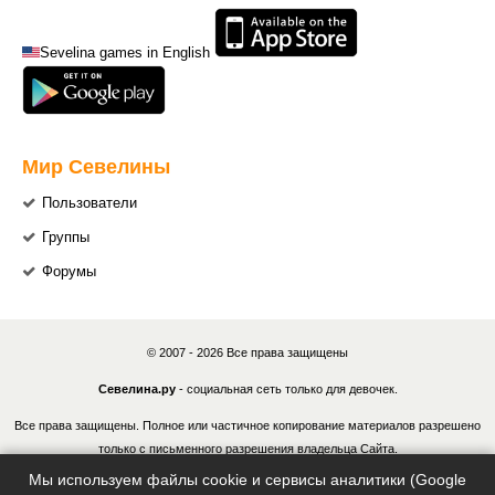
Sevelina games in English
Мир Севелины
Пользователи
Группы
Форумы
© 2007 - 2026 Все права защищены
Севелина.ру
- социальная сеть только для девочек.
Все права защищены. Полное или частичное копирование материалов разрешено
только с письменного разрешения владельца Сайта.
Мы используем файлы cookie и сервисы аналитики (Google
В случае обнаружения нарушений, виновные лица могут быть привлечены к