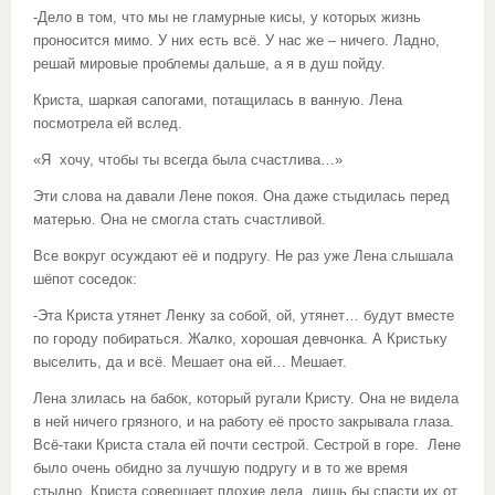
-Дело в том, что мы не гламурные кисы, у которых жизнь
проносится мимо. У них есть всё. У нас же – ничего. Ладно,
решай мировые проблемы дальше, а я в душ пойду.
Криста, шаркая сапогами, потащилась в ванную. Лена
посмотрела ей вслед.
«Я хочу, чтобы ты всегда была счастлива…»
Эти слова на давали Лене покоя. Она даже стыдилась перед
матерью. Она не смогла стать счастливой.
Все вокруг осуждают её и подругу. Не раз уже Лена слышала
шёпот соседок:
-Эта Криста утянет Ленку за собой, ой, утянет… будут вместе
по городу побираться. Жалко, хорошая девчонка. А Кристьку
выселить, да и всё. Мешает она ей… Мешает.
Лена злилась на бабок, который ругали Кристу. Она не видела
в ней ничего грязного, и на работу её просто закрывала глаза.
Всё-таки Криста стала ей почти сестрой. Сестрой в горе. Лене
было очень обидно за лучшую подругу и в то же время
стыдно. Криста совершает плохие дела, лишь бы спасти их от