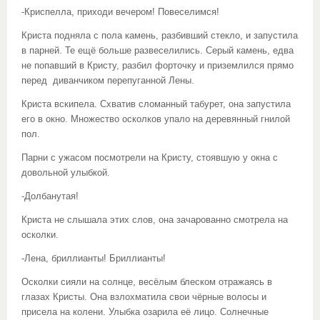
-Криспелла, приходи вечером! Повеселимся!
Криста подняла с пола камень, разбивший стекло, и запустила
в парней. Те ещё больше развеселились. Серый камень, едва
не попавший в Кристу, разбил форточку и приземлился прямо
перед диванчиком перепуганной Лены.
Криста вскипела. Схватив сломанный табурет, она запустила
его в окно. Множество осколков упало на деревянный гнилой
пол.
Парни с ужасом посмотрели на Кристу, стоявшую у окна с
довольной улыбкой.
-Долбанутая!
Криста не слышала этих слов, она зачарованно смотрела на
осколки.
-Лена, бриллианты! Бриллианты!
Осколки сияли на солнце, весёлым блеском отражаясь в
глазах Кристы. Она взлохматила свои чёрные волосы и
присела на колени. Улыбка озарила её лицо. Солнечные