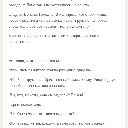
голода. А Лена так и не устроилась на работу.
Стыдно. Больно. Голодно. В холодильнике с горя мышь
повесилась, из диванов выскакивают пружины, а чёртов
управитель вот-вот повысит плату за комнату.
Мир покрылся чёрными пятнами и выбраться почти
невозможно.
_____________
Не глава, а мгновение жизни.
Утро. Звон разбитого стекла разбудил девушек.
-Чёрт! – выругалась Криста и подбежала к окну. Увидев двух
парней с камнями, она завопила:
-Вы, что, идиоты, совсем отупели? Брысь!
Парни захохотали:
-Эй, Криспелло, где твоя замарашка?
-Во-первых, не замарашка, а во-вторых валите отсюда!