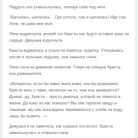
Подруга зло ухмыльнулась, плюнув себе под ноги.
-Шаталась, шаталась… Где хотела, там и шаталась! Иди спи,
Ленк, не дави мне мозг.
Лена вздрогнула: резкий тон Кристы как будто оставил рану на
сердце. Девушка вздохнула.
Криста вырвалась и упала на помятую кушетку. Уткнувшись
носом в пыльную подушку, она закрыла глаза.
Лена села на диванчик напротив. Глядя на спящую Кристу,
она размышляла:
«Интересно, если бы мама была жива, она бы разрешила
Кристе жить с нами, несмотря на то, чем она занимается?
Думаю, да. Криста – просто девочка, которой не повезло в
жизни. Да кому из нас повезло? Мы обе терпели обиду и
лишения, мы обе вынуждены перебиваться с хлеба на воду,
лишь бы выжить…»
Девушка и не заметила, как сказала это вслух. Криста
шевельнулась и открыла глаза.