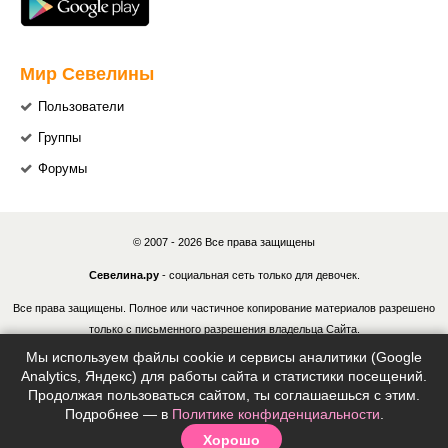
Мир Севелины
Пользователи
Группы
Форумы
© 2007 - 2026 Все права защищены
Севелина.ру
- социальная сеть только для девочек.
Все права защищены. Полное или частичное копирование материалов разрешено
только с письменного разрешения владельца Сайта.
Мы используем файлы cookie и сервисы аналитики (Google
В случае обнаружения нарушений, виновные лица могут быть привлечены к
Analytics, Яндекс) для работы сайта и статистики посещений.
ответственности в соответствии с действующим законодательством Российской
Продолжая пользоваться сайтом, ты соглашаешься с этим.
Федерации.
Подробнее — в
Политике конфиденциальности
.
Хорошо
Политика конфиденциальности
|
Согласие на обработку ПДн
|
Правила
|
Контакты