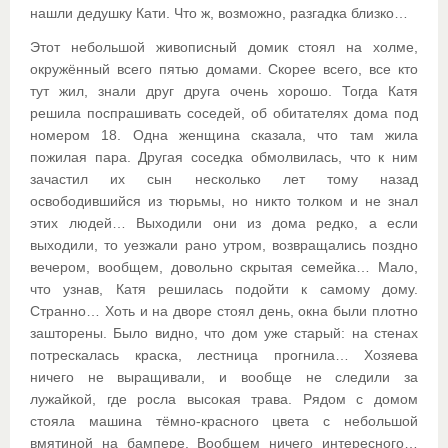
нашли дедушку Кати. Что ж, возможно, разгадка близко…
Этот небольшой живописный домик стоял на холме,
окружённый всего пятью домами. Скорее всего, все кто
тут жил, знали друг друга очень хорошо. Тогда Катя
решила поспрашивать соседей, об обитателях дома под
номером 18. Одна женщина сказала, что там жила
пожилая пара. Другая соседка обмолвилась, что к ним
зачастил их сын несколько лет тому назад
освободившийся из тюрьмы, но никто толком и не знал
этих людей… Выходили они из дома редко, а если
выходили, то уезжали рано утром, возвращались поздно
вечером, вообщем, довольно скрытая семейка… Мало,
что узнав, Катя решилась подойти к самому дому.
Странно… Хоть и на дворе стоял день, окна были плотно
зашторены. Было видно, что дом уже старый: на стенах
потрескалась краска, лестница прогнила… Хозяева
ничего не выращивали, и вообще не следили за
лужайкой, где росла высокая трава. Рядом с домом
стояла машина тёмно-красного цвета с небольшой
вмятиной на бампере. Вообщем ничего интересного…