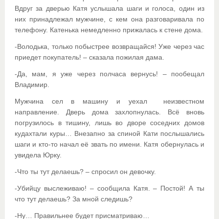
Вдруг за дверью Катя услышала шаги и голоса, один из
них принадлежал мужчине, с кем она разговаривала по
телефону. Катенька немедленно прижалась к стене дома.
-Володька, только побыстрее возвращайся! Уже через час
приедет покупатель! – сказала пожилая дама.
-Да, мам, я уже через полчаса вернусь! – пообещал
Владимир.
Мужчина сел в машину и уехал неизвестном
направление. Дверь дома захлопнулась. Всё вновь
погрузилось в тишину, лишь во дворе соседних домов
кудахтали куры… Внезапно за спиной Кати послышались
шаги и кто-то начал её звать по имени. Катя обернулась и
увидела Юрку.
-Что ты тут делаешь? – спросил он девочку.
-Убийцу выслеживаю! – сообщила Катя. – Постой! А ты
что тут делаешь? За мной следишь?
-Ну… Правильнее будет присматриваю…