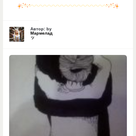
Автор: by
Мармелад
ッ