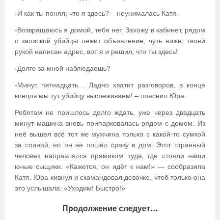
-И как ты понял, что я здесь? – неунималась Катя.
-Возвращаюсь я домой, тебя нет. Захожу в кабинет, рядом
с запиской убийцы лежит объявление, чуть ниже, твоей
рукой написан адрес, вот я и решил, что ты здесь!
-Долго за мной наблюдаешь?
-Минут пятнадцать… Ладно хватит разговоров, в конце
концов мы тут убийцу выслеживаем! – пояснил Юра.
Ребятам не пришлось долго ждать, уже через двадцать
минут машина вновь припарковалась рядом с домом. Из
неё вышел всё тот же мужчина только с какой-то сумкой
за спиной, но он не пошёл сразу в дом. Этот странный
человек направлялся прямиком туда, где стояли наши
юные сыщики. «Кажется, он идёт к нам!» — сообразила
Катя. Юра кивнул и скомандовал девочке, чтоб только она
это услышала: «Уходим! Быстро!»
Продолжение следует…