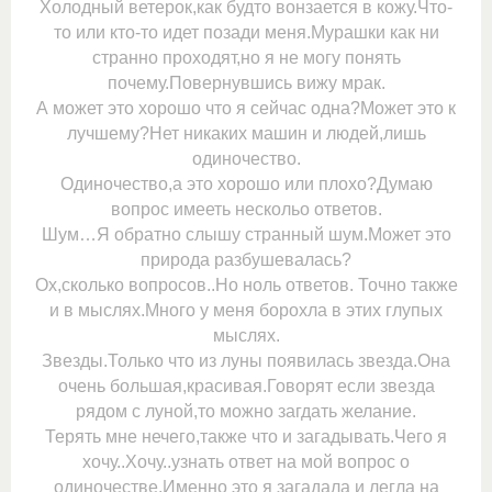
Холодный ветерок,как будто вонзается в кожу.Что-
то или кто-то идет позади меня.Мурашки как ни
странно проходят,но я не могу понять
почему.Повернувшись вижу мрак.
А может это хорошо что я сейчас одна?Может это к
лучшему?Нет никаких машин и людей,лишь
одиночество.
Одиночество,а это хорошо или плохо?Думаю
вопрос имееть нескольо ответов.
Шум…Я обратно слышу странный шум.Может это
природа разбушевалась?
Ох,сколько вопросов..Но ноль ответов. Точно также
и в мыслях.Много у меня борохла в этих глупых
мыслях.
Звезды.Только что из луны появилась звезда.Она
очень большая,красивая.Говорят если звезда
рядом с луной,то можно загдать желание.
Терять мне нечего,также что и загадывать.Чего я
хочу..Хочу..узнать ответ на мой вопрос о
одиночестве.Именно это я загадала и легла на