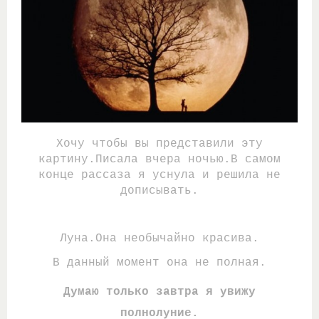
Хочу чтобы вы представили эту
картину.Писала вчера ночью.В самом
конце рассаза я уснула и решила не
дописывать.
Луна.Она необычайно красива.
В данный момент она не полная.
Думаю только завтра я увижу
полнолуние.