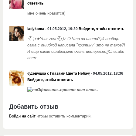
ответить
мне очень нравится)
ladykama
- 01.05.2012, 19:30
Войдите, чтобы ответить
٩(-̮̮̃-̃)۶★Your zest٩(-̮̮̃•̃)۶ ❍ Что за цвета?)И вообще
сама с ошибкой написала "критину" это че такое?!
И еще какие ошибки,мне очень интересно))Спасибо
всем.
ღДевушка с Глазами Цвета Небаღ
- 04.05.2012, 18:36
Войдите, чтобы ответить
Офигенно..просто нет слов..
Добавить отзыв
Войди на сайт
чтобы оставить комментарий.