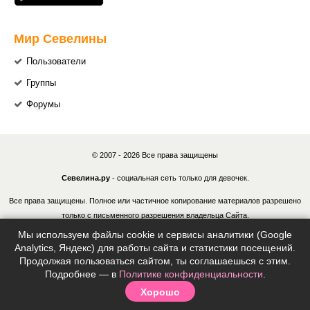
Мир Севелины
Пользователи
Группы
Форумы
© 2007 - 2026 Все права защищены
Севелина.ру
- социальная сеть только для девочек.
Все права защищены. Полное или частичное копирование материалов разрешено
только с письменного разрешения владельца Сайта.
Мы используем файлы cookie и сервисы аналитики (Google
В случае обнаружения нарушений, виновные лица могут быть привлечены к
Analytics, Яндекс) для работы сайта и статистики посещений.
ответственности в соответствии с действующим законодательством Российской
Продолжая пользоваться сайтом, ты соглашаешься с этим.
Федерации.
Подробнее — в
Политике конфиденциальности
.
Хорошо
Политика конфиденциальности
|
Согласие на обработку ПДн
|
Правила
|
Контакты