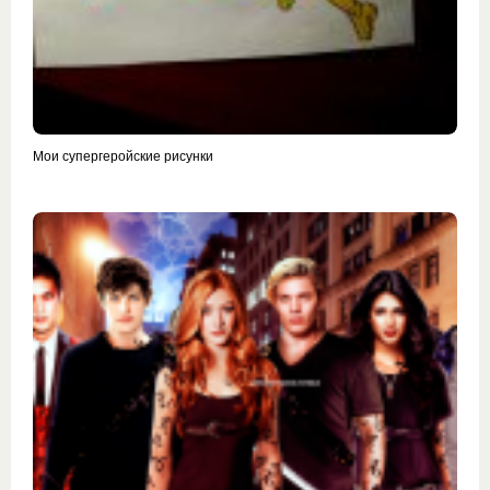
Мои супергеройские рисунки