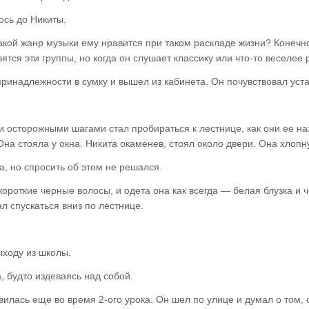
ось до Никиты.
акой жанр музыки ему нравится при таком раскладе жизни? Конечно
вятся эти группы, но когда он слушает классику или что-то веселее
принадлежности в сумку и вышел из кабинета. Он почувствовал уста
 и осторожными шагами стал пробираться к лестнице, как они ее на
Она стояла у окна. Никита окаменев, стоял около двери. Она хлопну
, но спросить об этом не решался.
короткие черные волосы, и одета она как всегда — белая блузка и ч
ал
спускаться вниз по лестнице.
ыходу из школы.
, будто издеваясь над собой.
илась еще во время 2-ого урока. Он шел по улице и думал о том, с