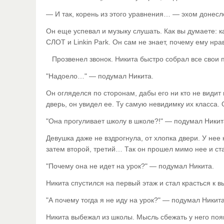
— И так, корень из этого уравнения… — эхом донесл
Он еще успевал и музыку слушать. Как вы думаете: к
СЛОТ и Linkin Park. Он сам не знает, почему ему нра
Прозвенел звонок. Никита быстро собрал все свои 
"Надоело…" — подумал Никита.
Он огляделся по сторонам, дабы его ни кто не видит
дверь, он увидел ее. Ту самую невидимку их класса. 
"Она прогуливает школу в школе?!" —
подумал Никита
Девушка даже не вздрогнула, от хлопка двери.
У нее 
затем второй, третий… Так он прошел мимо нее и ст
"Почему она не идет на урок?" — подумал Никита.
Никита спустился на первый этаж и стал красться к в
"А почему тогда я не иду на урок?" — подумал Никита
Никита выбежал из школы. Мысль сбежать у него появ