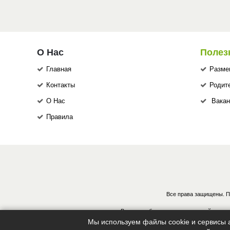
О Нас
Полез
Главная
Разме
Контакты
Родит
О Нас
Вакан
Правила
Все права защищены. П
В случае обнаружения нарушений, винов
Мы используем файлы cookie и сервисы а