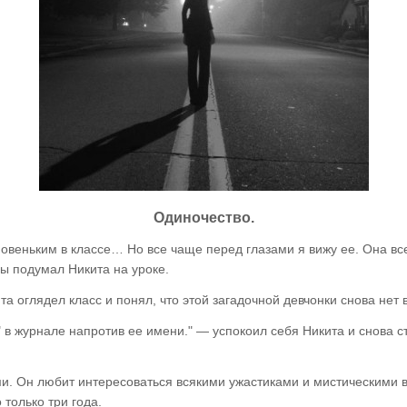
Одиночество.
овеньким в классе… Но все чаще перед глазами я вижу ее. Она все
ды подумал Никита на уроке.
ита оглядел класс и понял, что этой загадочной девчонки снова нет 
в журнале напротив ее имени." — успокоил себя Никита и снова ста
. Он любит интересоваться всякими ужастиками и мистическими вещ
 только три года.