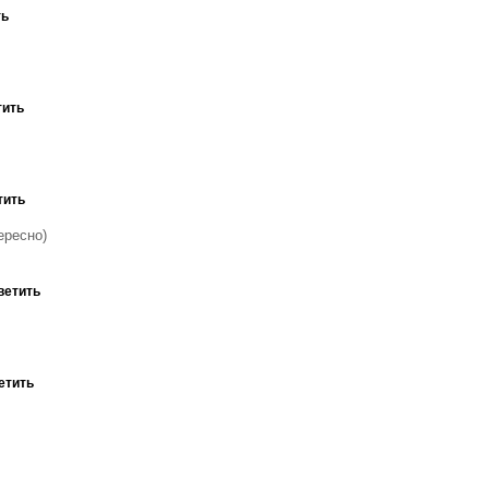
ть
тить
тить
ересно)
ветить
етить