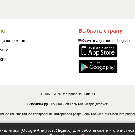
но
Выбрать страну
щение рекламы
Sevelina games in English
елям
сии
© 2007 - 2026 Все права защищены
Севелина.ру
- социальная сеть только для девочек.
олное или частичное копирование материалов разрешено только с письменного разре
ные лица могут быть привлечены к ответственности в соответствии с действующим з
налитики (Google Analytics, Яндекс) для работы сайта и статисти
Политика конфиденциальности
|
Согласие на обработку ПДн
|
Правила
|
Контакты