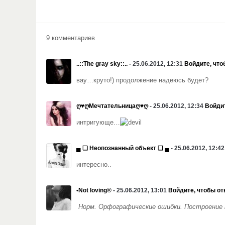
9 комментариев
..::The gray sky::..
- 25.06.2012, 12:31
Войдите, что
вау…круто!) продолжение надеюсь будет?
ღ♥ღМечтательницаღ♥ღ
- 25.06.2012, 12:34
Войдит
интригующе…
▄ ❏ Неопознанный объект ❏ ▄
- 25.06.2012, 12:4
интересно..
•Not loving®
- 25.06.2012, 13:01
Войдите, чтобы от
Норм. Орфографические ошибки. Построение 