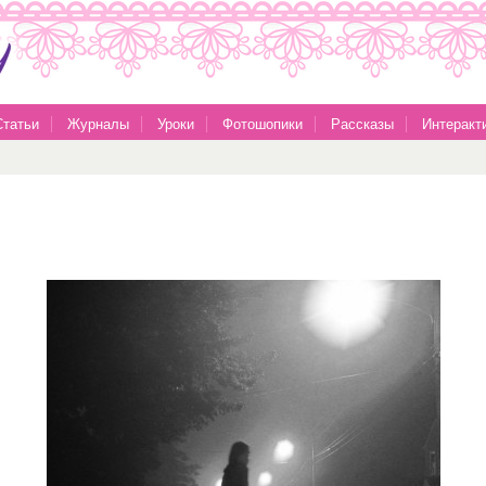
Статьи
Журналы
Уроки
Фотошопики
Рассказы
Интеракт