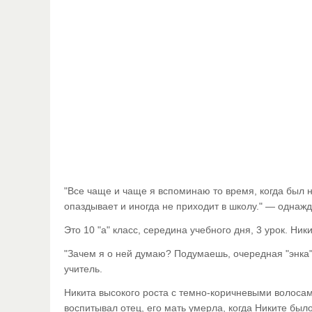
"Все чаще и чаще я вспоминаю то время, когда был н
опаздывает и иногда не приходит в школу." — однаж
Это 10 "а" класс, середина учебного дня, 3 урок. Ник
"Зачем я о ней думаю? Подумаешь, очередная "энка" 
учитель.
Никита высокого роста с темно-коричневыми волосами
воспитывал отец, его мать умерла, когда Никите было