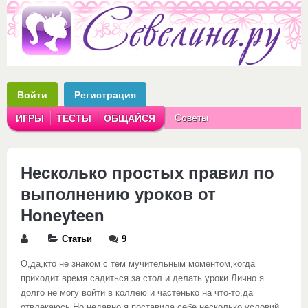
Войти
Регистрация
Советы
ИГРЫ
ТЕСТЫ
ОБЩАЙСЯ
Аватарки
Рассказы
Несколько простых правил по
выполнению уроков от
Honeyteen
Статьи
9
О,да,кто не знаком с тем мучительным моментом,когда
приходит время садиться за стол и делать уроки.Лично я
долго не могу войти в коллею и частенько на что-то,да
отвлекаюсь.Но недавно я поставила себе несколько условий