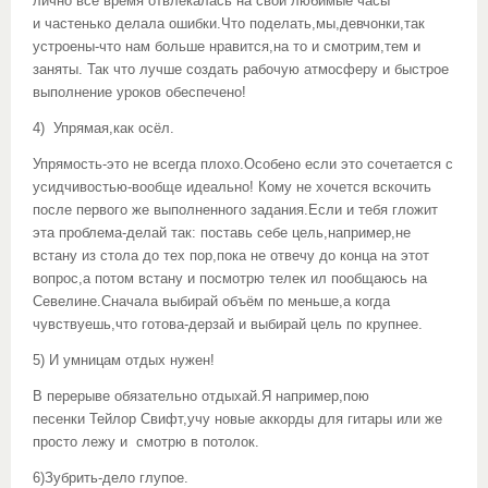
лично всё время отвлекалась на свои любимые часы
и частенько делала ошибки.Что поделать,мы,девчонки,так
устроены-что нам больше нравится,на то и смотрим,тем и
заняты. Так что лучше создать рабочую атмосферу и быстрое
выполнение уроков обеспечено!
4) Упрямая,как осёл.
Упрямость-это не всегда плохо.Особено если это сочетается с
усидчивостью-вообще идеально! Кому не хочется вскочить
после первого же выполненного задания.Если и тебя гложит
эта проблема-делай так: поставь себе цель,например,не
встану из стола до тех пор,пока не отвечу до конца на этот
вопрос,а потом встану и посмотрю телек ил пообщаюсь на
Севелине.Сначала выбирай объём по меньше,а когда
чувствуешь,что готова-дерзай и выбирай цель по крупнее.
5) И умницам отдых нужен!
В перерыве обязательно отдыхай.Я например,пою
песенки Тейлор Свифт,учу новые аккорды для гитары или же
просто лежу и смотрю в потолок.
6)Зубрить-дело глупое.