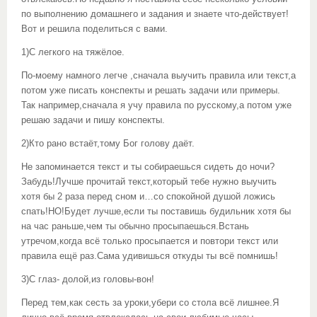
по выполнению домашнего и задания и знаете что-действует!
Вот и решила поделиться с вами.
1)С легкого на тяжёлое.
По-моему намного легче ,сначала выучить правила или текст,а
потом уже писать конспекты и решать задачи или примеры.
Так например,сначала я учу правила по русскому,а потом уже
решаю задачи и пишу конспекты.
2)Кто рано встаёт,тому Бог голову даёт.
Не запоминается текст и ты собираешься сидеть до ночи?
Забудь!Лучше прочитай текст,который тебе нужно выучить
хотя бы 2 раза перед сном и…со спокойной душой ложись
спать!НО!Будет лучше,если ты поставишь будильник хотя бы
на час раньше,чем ты обычно просыпаешься.Встань
утречом,когда всё только просыпается и повтори текст или
правила ещё раз.Сама удивишься откуды ты всё помнишь!
3)С глаз- долой,из головы-вон!
Перед тем,как сесть за уроки,убери со стола всё лишнее.Я