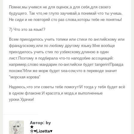
Помни,мы учимся не для оценок,а для себя,для своего
будущего. Так что,не глупо заучивай,а понимай что ты учишь.
Не сиди и не повторяй сто раз слова,которы тебе не понятны!
7) Что это за язык!?
Всем приходилось учить топики или стихи по английскому или
французскому,или по любому другому языку.Мне вообще
приходилось учить стих по узбекскому,длиною в один
лист.Поэтому я подбирала что-то наподобие ассоциаций:
например,слово мандарин по-английски будет tangerin!Правда
похоже?Или же морж будет sea-cow,что в переводе значит
"морская корова"
Надеюсь,что эти советы тебе помогут!И тогда у тебя будет всё
в одном флаконе:И красота,и мода,и выполненные
уроки.Удачки!
Автор: by
★
☆♥Lizetta♥