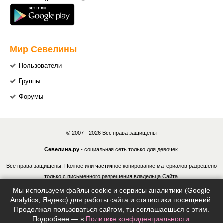
Мир Севелины
Пользователи
Группы
Форумы
© 2007 - 2026 Все права защищены
Севелина.ру
- социальная сеть только для девочек.
Все права защищены. Полное или частичное копирование материалов разрешено
только с письменного разрешения владельца Сайта.
Мы используем файлы cookie и сервисы аналитики (Google
В случае обнаружения нарушений, виновные лица могут быть привлечены к
Analytics, Яндекс) для работы сайта и статистики посещений.
ответственности в соответствии с действующим законодательством Российской
Продолжая пользоваться сайтом, ты соглашаешься с этим.
Федерации.
Подробнее — в
Политике конфиденциальности
.