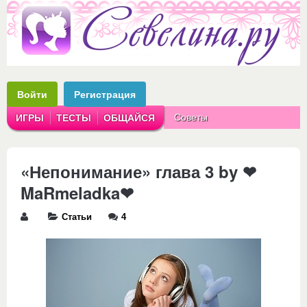
Войти
Регистрация
Советы
ИГРЫ
ТЕСТЫ
ОБЩАЙСЯ
Аватарки
Рассказы
«Непонимание» глава 3 by ❤
MaRmeladka❤
Статьи
4