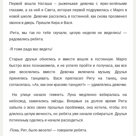
Первой вошла Наташа – рыженькая девочка с ярко-зелёными
глазами, а за ней и Света, которая первой подружилась с Марго в
новой школе. Девочки расселись в гостинной, как снова прозвенел
звонок в дверь. Пришли Кира и Вася.
-Рита, мы так по тебе скучали, целую неделю не виделись! —
радовались ребята.
-Я тоже рада вас видеть!
Старые друзья обнялись и вместе вошли в гостинную. Марго
быстро всех познакомила, и не успело пройти и получаса, как все
уже веселились вместе. Девочка включила музыку. Друзья
принялись танцевать. Вася пригласил Риту на танец, она
согласилась. «Ах, как они красиво танцуют!» — удивлялись девочки.
На улице начало темнеть. Луна медленно взбиралась на
небосвод, зажигались звёзды. Впервые за долгое время Рита
забыла о всех своих прошлых проблемах, она хотела, чтобы это
длилось целую вечность, но ребята уже начали собираться. Друзья
потихоньку оделись и начали расходиться.
-Пока, Рит, было весело! — говорили ребята.