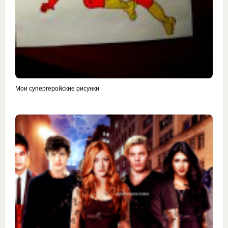
Мои супергеройские рисунки