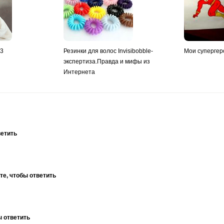
y3
Резинки для волос Invisibobble-
Мои супергер
экспертиза.Правда и мифы из
Интернета
ветить
те, чтобы ответить
ы ответить