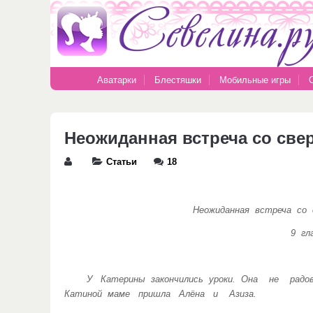
Аватарки
Блестяшки
Мобильные игры
Неожиданная встреча со свер
Статьи
18
Неожиданная встреча со сверхе
9 глав
У Катерины закончились уроки. Она не радова
Катиной маме пришла Алёна и Азиза.