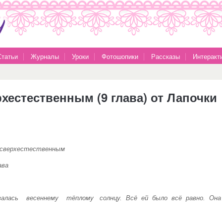
Статьи
Журналы
Уроки
Фотошопики
Рассказы
Интеракт
хестественным (9 глава) от Лапочки
стественным
а
лась весеннему тёплому солнцу. Всё ей было всё равно. Он