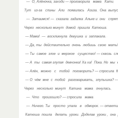
— О, Алёночка, заходи — проговорила мама Кати.
Тут из-за спины Али появилась Азиза. Она выпу
— Затаимся! — сказала гадалка Альке и они спрят
Через несколько минут домой пришла Катюша.
— Мама! — воскликнула девушка и заплакала.
— Да, ты действительно очень любишь свою мать! 
— Ты самое злое и мерзкое существо! — сквозь слё
— А ты самая глупая девчонка! Ха ха! Пока. Но 
— Алён, можно с тобой поговорить? — спросила К
— О чём мне с тобой разговаривать, глупышка? —
Через несколько минут Катина мама очнулась.
— Что произошло? — спросила мама
— Ничего. Ты просто упала в обморок. — ответил
Катюша пошла делать уроки. Доделав уроки , он