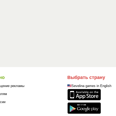
но
Выбрать страну
щение рекламы
Sevelina games in English
елям
сии