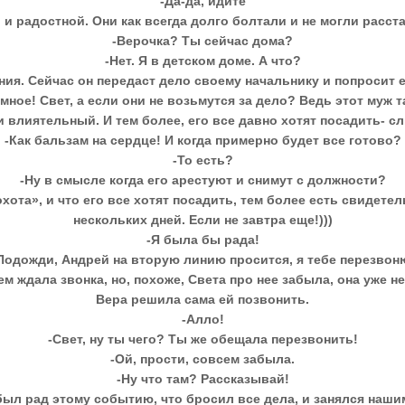
-Да-да, идите
и радостной. Они как всегда долго болтали и не могли расста
-Верочка? Ты сейчас дома?
-Нет. Я в детском доме. А что?
ия. Сейчас он передаст дело своему начальнику и попросит е
мное! Свет, а если они не возьмутся за дело? Ведь этот муж 
 и влиятельный. И тем более, его все давно хотят посадить- с
-Как бальзам на сердце! И когда примерно будет все готово?
-То есть?
-Ну в смысле когда его арестуют и снимут с должности?
хота», и что его все хотят посадить, тем более есть свидетел
нескольких дней. Если не завтра еще!)))
-Я была бы рада!
Подожди, Андрей на вторую линию просится, я тебе перезвон
м ждала звонка, но, похоже, Света про нее забыла, она уже не
Вера решила сама ей позвонить.
-Алло!
-Свет, ну ты чего? Ты же обещала перезвонить!
-Ой, прости, совсем забыла.
-Ну что там? Рассказывай!
ыл рад этому событию, что бросил все дела, и занялся наши