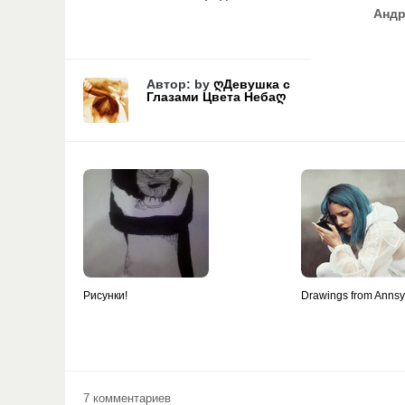
Андр
Автор: by
ღДевушка с
Глазами Цвета Небаღ
Рисунки!
Drawings from Anns
7 комментариев