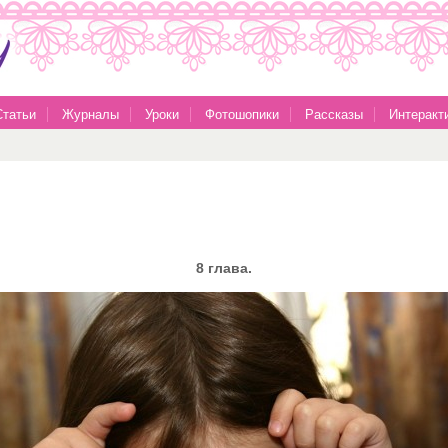
Статьи
Журналы
Уроки
Фотошопики
Рассказы
Интеракт
8 глава.