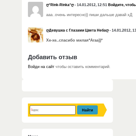
ღ°Rink-Rinka°ღ
- 14.01.2012, 12:51
Войдите, чтобы
ааа..очень интересно)) пиши дальше давай хД
ღДевушка с Глазами Цвета Небаღ
- 14.01.2012, 1
Хе-хе..спасибо милая*
Агаа))*
Добавить отзыв
Войди на сайт
чтобы оставить комментарий.