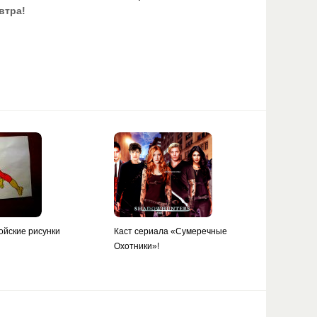
втра!
ойские рисунки
Каст сериала «Сумеречные
Охотники»!