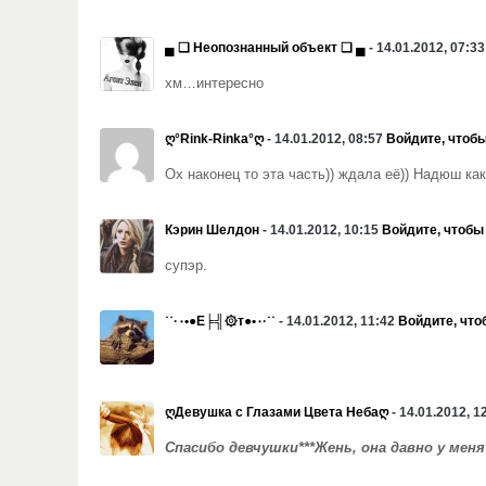
▄ ❏ Неопознанный объект ❏ ▄
- 14.01.2012, 07:3
хм…интересно
ღ°Rink-Rinka°ღ
- 14.01.2012, 08:57
Войдите, чтобы
Ох наконец то эта часть)) ждала её)) Надюш как
Кэрин Шелдон
- 14.01.2012, 10:15
Войдите, чтобы
супэр.
˙˙·٠•●Е╞╣۞т●•٠·˙˙
- 14.01.2012, 11:42
Войдите, что
ღДевушка с Глазами Цвета Небаღ
- 14.01.2012, 1
Спасибо девчушки***
Жень, она давно у меня