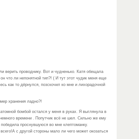
ли верить проводнику. Вот и чудненько. Катя обещала
н что ли непонятной тип?! ( И тут этот чудик меня еще
есь как то дёрнулся, позскочил ко мне и лихорадочной
амер хранения ладно?!
 атомной бомбой остался у меня в руках. Я выглянула в
емного времени . Попутчик всё не шел. Сильно же ему
а победила проснувшуюся во мне клептоманку.
всего!А с другой стороны мало ли чего может окозаться