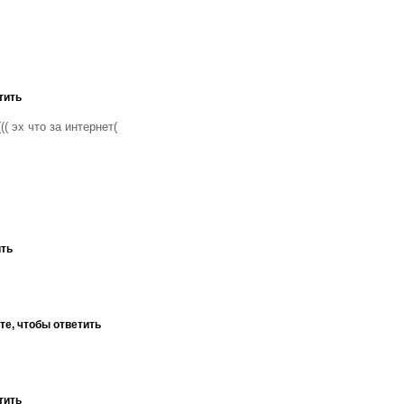
тить
( эх что за интернет(
ить
те, чтобы ответить
тить