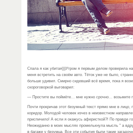
Спала я как убитая)))Утром я первым делом проверила н
меня встретить на своём авто. Тёток уже не было, стран
больше удивил. Смирно сидевший всё время, пока я вози
скороговоркой выговарил:
— Простите вы поймёте… мне нужно срочно… возьмите пож
Почти прокричав этот безумный текст прямо мне в лицо, 
коридор. Молодой человек изчез в неизвестном направл
приспичило! А если я окажусь аферисткой?! По правде г
Неожиданно в моих мыслях промелькнула мысль " а вдруг
в багаже у безумца. Все эти события были такие загадоч