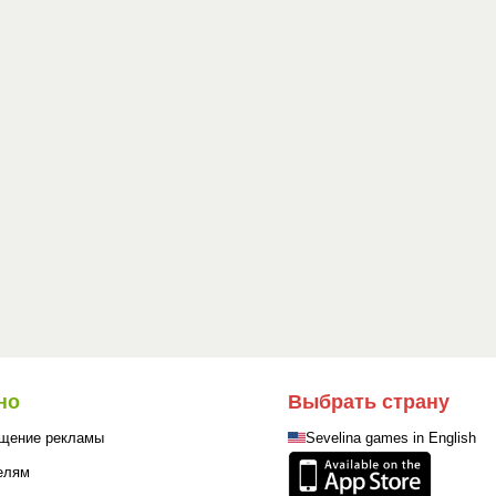
но
Выбрать страну
щение рекламы
Sevelina games in English
елям