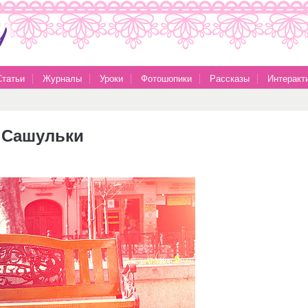
Статьи
Журналы
Уроки
Фотошопики
Рассказы
Интеракт
т Сашульки