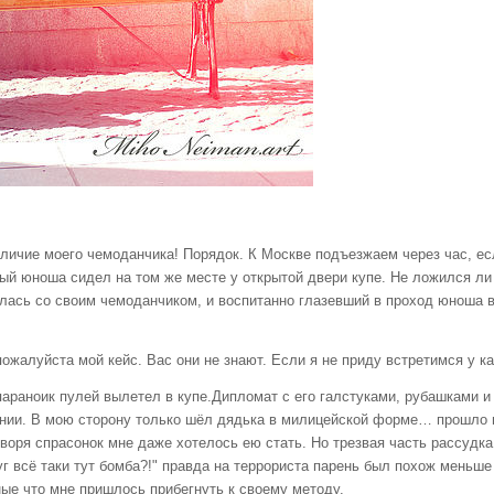
аличие моего чемоданчика! Порядок. К Москве подъезжаем через час, ес
ный юноша сидел на том же месте у открытой двери купе. Не ложился ли о
лась со своим чемоданчиком, и воспитанно глазевший в проход юноша в
алуйста мой кейс. Вас они не знают. Если я не приду встретимся у к
параноик пулей вылетел в купе.Дипломат с его галстуками, рубашками и
ении. В мою сторону только шёл дядька в милицейской форме… прошло н
оворя спрасонок мне даже хотелось ею стать. Но трезвая часть рассудк
 всё таки тут бомба?!" правда на террориста парень был похож меньше 
ные что мне пришлось прибегнуть к своему методу.