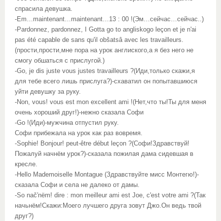
спрасила девушка.
-Em…maintenant…maintenant…13 : 00 !(Эм…сейчас…сейчас..)
-Pardonnez, pardonnez, I Gotta go to angliskogo leçon et je n'ai
pas été capable de sans qu'il obšatsâ avec les travailleurs.
(прости,прости,мне пора на урок англиского,а я без него не
смогу обшаться с прислугой.)
-Go, je dis juste vous justes travailleurs ?(Иди,только скажи,я
для тебе всего лишь прислуга?)-схаватил он попытавшиюся
уйти девушку за руку.
-Non, vous! vous est mon excellent ami !(Нет,что ты!Ты для меня
очень хороший друг!)-нежно сказала Софи
-Go !(Иди)-мужчина отпустил руку.
Софи прибежала на урок как раз вовремя.
-Sophie! Bonjour! peut-être début leçon ?(Софи!Здравствуй!
Пожалуй начнём урок?)-сказала пожилая дама сидевшая в
кресле.
-Hello Mademoiselle Montague (Здравствуйте мисс Монтегю!)-
сказала Софи и села не далеко от дамы.
-So nač′nëm! dire : mon meilleur ami est Joe, c'est votre ami ?(Так
начьнём!Скажи:Моего лучшего друга зовут Джо.Он ведь твой
друг?)