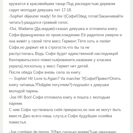
кружатся в красивейшем танце.Под раскидестым деревом
сидит молодая девушка лет 17-18.
-Sophie! déjeuner ready! fin lire !(Софи!Обед готов!Заканчивайте
читать!)-раздался громкий голос.
-Oui, Madame.(Да,мадам)-сказал девушка и отложила книгу.
Софи-француженка по происхождению.Её радители умерли и
она живёт у своей тёти мисс Гермент.Тётя хоть и любит
Софи,но держит её в строгости,что бы та не
распустилась.Ведь Софи будет единственной наследницой
Кентервильского поместья(извините,название у класика
украла),поскольку у мисс Гермет нет детей.
После обеда Софи вновь села за книгу.
— Sophie! Hi! Livre lu Again? Va marcher ?(Софи!Привет!Опять
книгу читаешь?Пойдём погуляем?)-подошёл к девушки
молодой парень
-Joe HI! Bon!-Софи отложила книгу и пошла с молодым
парнем.
С ним Софи чуствовала себя прекрасно,но они не могут быть
вместе.Джо всего-лишь слуга,а Софи будуйшая хозяйка
поместья.
-Joe combien de temps ?(Джо,сколько время?)-не ожиданно