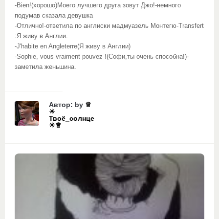
-Bien!(хорошо)Моего лучшего друга зовут Джо!-немного
подумав сказала девушка
-Отлично!-ответила по англиски мадмуазель Монтегю-Transfert
:Я живу в Англии.
-J'habite en Angleterre(Я живу в Англии)
-Sophie, vous vraiment pouvez !(Софи,ты очень способна!)-
заметила женьшина.
Автор: by
♕
☀
Твоё_солнце
☀♕