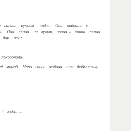
р лились ручьём слёзы. Она подошла к
ть. Она пошла на кухню, поела и снова пошла
дар речи.
охоронили.
её мамой. Мари очень любила свою дюймовочку
в 4 года……