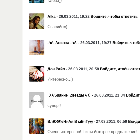
Клёва))
Alka
- 26.03.2011, 19:22
Войдите, чтобы ответить
Спасибо=)
-‘๑’- Анютка -‘๑’-
- 26.03.2011, 19:27
Войдите, чтоб
Дон Райл
- 26.03.2011, 20:58
Войдите, чтобы отве
Интересно…)
☽★Sияние_Zвезды★☾
- 26.03.2011, 21:34
Войдит
супер!!
ВлЮбЛёНнАя В мЕчТуღ
- 27.03.2011, 06:59
Войди
Очень интересно! Пиши быстрее продолжение!