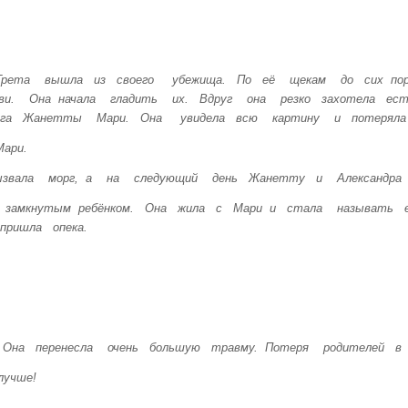
рета вышла из своего убежища. По её щекам до сих по
ви. Она начала гладить их. Вдруг она резко захотела ес
га Жанетты Мари. Она увидела всю картину и потеряла 
ари.
звала морг, а на следующий день Жанетту и Александра п
ь замкнутым ребёнком. Она жила с Мари и стала называть 
пришла опека.
. Она перенесла очень большую травму. Потеря родителей 
учше!