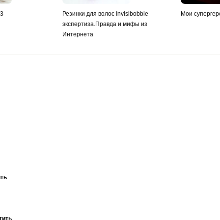
y3
Резинки для волос Invisibobble-
Мои супергер
экспертиза.Правда и мифы из
Интернета
ить
тить