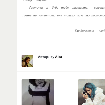
Грету забрали.
— Греточка, я буду тебя навещать! — крикнул
Грета не ответила, она только грустно посмот
Продолжение следу
Автор: by
Alka