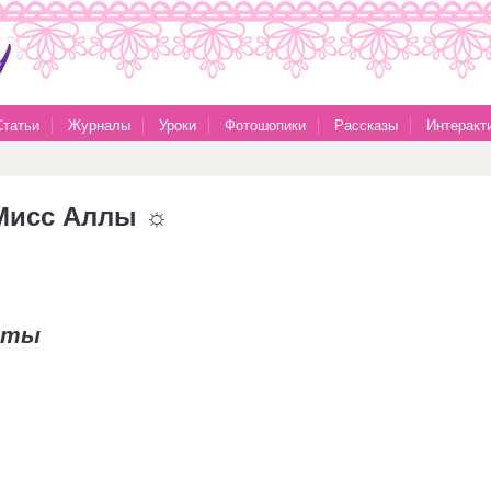
Статьи
Журналы
Уроки
Фотошопики
Рассказы
Интеракт
т Мисс Аллы ☼
еты