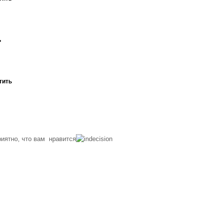
ь
тить
ятно, что вам нравится