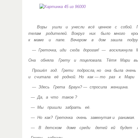
Воры ушли и унесли всё ценное с собой. Г
телам родителей. Вокруг них было много кро
к маме и папе. Вечером в дом зашла подру
— Греточка, иди сюда дорогая! — воскликнула М
Она обняла Грету и поцеловала. Тётя Мари вы
Прошёл год. Грети подросла, но она была очен
и считала её родной. Но как — то раз к Мари 
— Здесь Грета Браун? — спросила женщина.
— Да, а что такое ?
— Мы пришли забрать её.
— Но как? Греточка очень замкнутая и ранимая
— В детском доме среди детей ей будет л