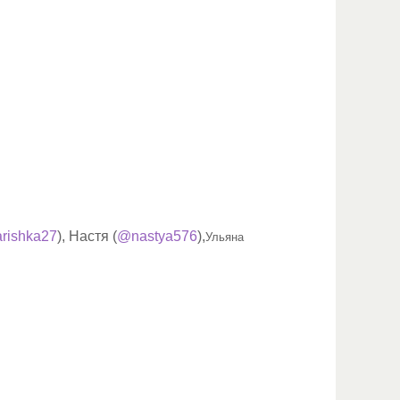
rishka27
), Настя (
@nastya576
),
Ульяна