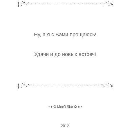
Ну, а я с Вами прощаюсь!
Удачи и до новых встреч!
• ● ✪ МегО Star ✪ ● •
2012