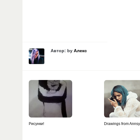
Автор: by
Алекс
Рисунки!
Drawings from Anns