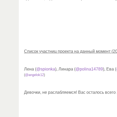
Список участниц проекта на данный момент (20
Лена (
@spionka
), Линара (
@polina14789
), Ева (
(
@angelok12
)
Девочки, не раслабляемся! Вас осталось всего 