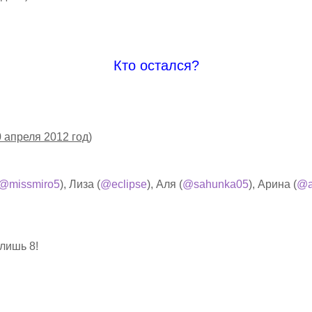
Кто остался?
 апреля 2012 год)
@missmiro5
), Лиза (
@eclipse
), Аля (
@sahunka05
), Арина (
@a
лишь 8!