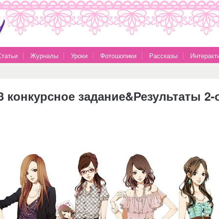
Статьи
Журналы
Уроки
Фотошопики
Рассказы
Интеракт
н |3 конкурсное задание&Результаты 2-