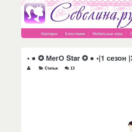
Аватарки
Блестяшки
Мобильные игры
• ● ✪ МегО Star ✪ ● •|1 сезо
Статьи
13