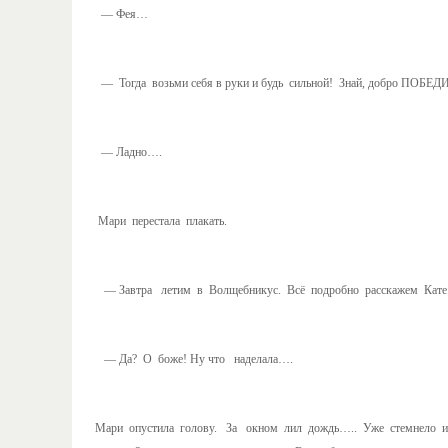
— Фея…
— Тогда возьми себя в руки и будь сильной! Знай, добро ПОБЕДИ
— Ладно….
Мари перестала плакать.
— Завтра летим в Волщебникус. Всё подробно расскажем Кате. Хо
— Да? О боже! Ну что наделала….
Мари опустила голову. За окном лил дождь….. Уже стемнело и д