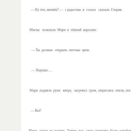
— Ну что, начнём? — с радостью в голосе сказала Глория.
Маглы толкнули Мари к тёмной королеве.
— Ты должна открыть светлые цепи.
— Хорошо….
Мари подняла руки вверх, загремел гром, затряслась земля, посл
— Всё!
Мари упала на колени. Теперь все злые существа были освобожд