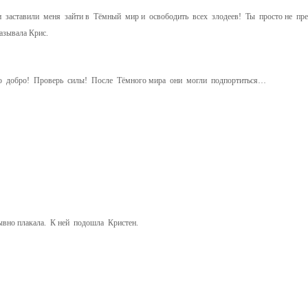
заставили меня зайти в Тёмный мир и освободить всех злодеев! Ты просто не пред
азывала Крис.
о добро! Проверь силы! После Тёмного мира они могли подпортиться…
но плакала. К ней подошла Кристен.