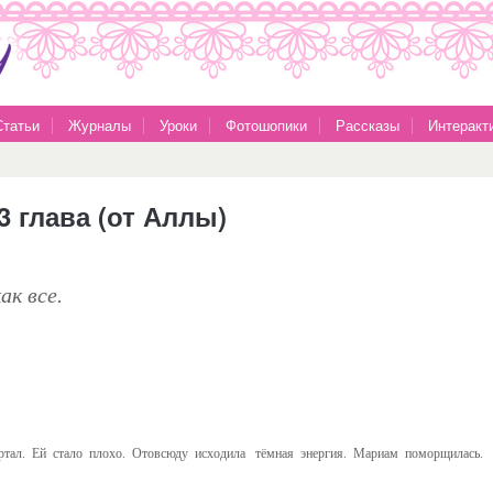
Статьи
Журналы
Уроки
Фотошопики
Рассказы
Интеракт
3 глава (от Аллы)
к все.
ал. Ей стало плохо. Отовсюду исходила тёмная энергия. Мариам поморщилась.