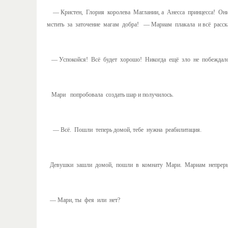
— Кристен, Глория королева Маглании, а Анесса принцесса! Они 
мстить за заточение магам добра! — Мариам плакала и всё расск
— Успокойся! Всё будет хорошо! Никогда ещё зло не побеждал
Мари попробовала создать шар и получилось.
— Всё. Пошли теперь домой, тебе нужна реабилитация.
Девушки зашли домой, пошли в комнату Мари. Мариам непрерыв
— Мари, ты фея или нет?