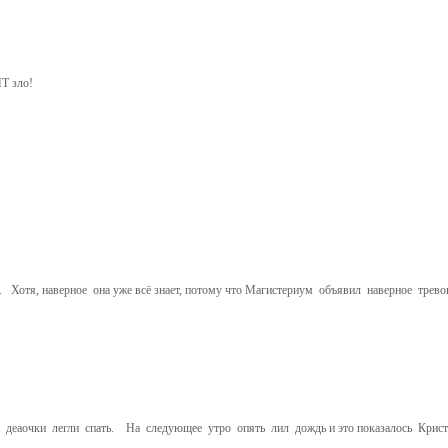
Т зло!
тя, наверное она уже всё знает, потому что Магистериум объявил наверное тревог
еаочки легли спать. На следующее утро опять лил дождь и это показалось Крист