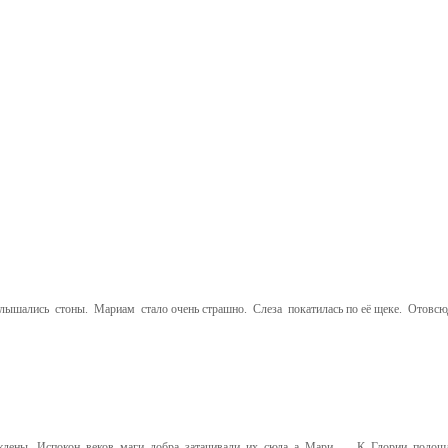
ышались стоны. Мариам стало очень страшно. Слеза покатилась по её щеке. Отовсю
ены. Испокон веков маги добра затачивали их сюда, а Мари….. К Глории подошл