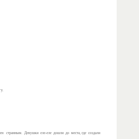
у.
ен странным. Девушки еле-еле дошли до места, где создали