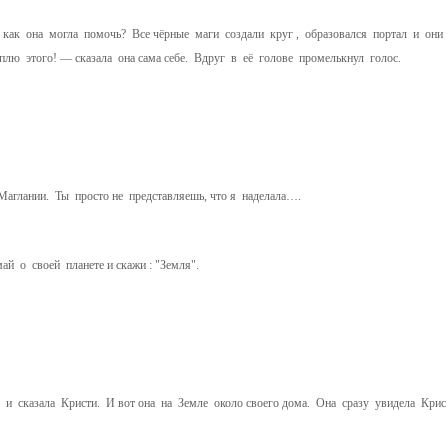
 как она могла помочь? Все чёрные маги создали круг , образовался портал и они
лю этого! — сказала она сама себе. Вдруг в её голове промелькнул голос.
Маглании. Ты просто не представляешь, что я наделала….
 о своей планете и скажи : "Земля".
и сказала Кристи. И вот она на Земле около своего дома. Она сразу увидела Крис