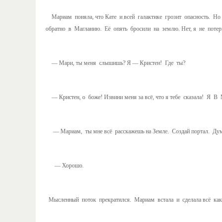
Мариам поняла, что Кате и всей галактике грозит опасность. Но
обратно в Магланию. Её опять бросили на землю. Нет, я не потерп
— Мари, ты меня слышишь? Я — Кристен! Где ты?
— Кристен, о боже! Извини меня за всё, что я тебе сказала! Я В 
— Мариам, ты мне всё расскажешь на Земле. Создай портал. Думай
— Хорошо.
Мысленный поток прекратился. Мариам встала и сделала всё как 