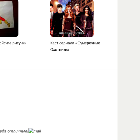
ойские рисунки
Каст сериала «Сумеречные
Охотники»!
ебя отличные!