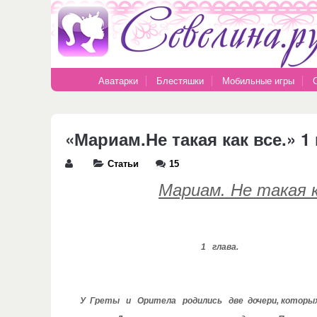
Аватарки
Блестяшки
Мобильные игры
«Мариам.Не такая как все.» 1 
Статьи
15
Мариам. Не такая к
1 глава.
У Греты и Оритела родились две дочери, которых