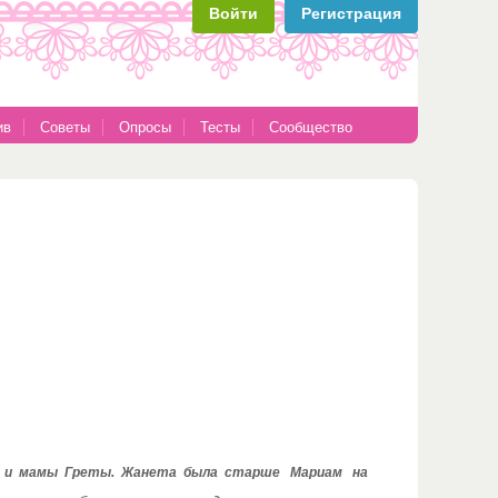
Войти
Регистрация
ив
Советы
Опросы
Тесты
Сообщество
ти и мамы Греты. Жанета была старше Мариам на