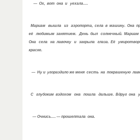
— Ох, вот она и уехала….
Мариам вышла из аэропорта, села в машину. Она п
её любимым занятием. День был солнечный. Мариам 
Она села на лавочку и закрыла глаза. Её умиротвор
краске.
— Ну и угораздило же меня сесть на покрашеную лаво
С глубоким вздохом она пошла дальше. Вдруг она ув
— Очнись…. — прошептала она.