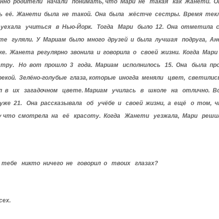
пенно родители начали понимать, что Мари не такая как Жанети. О
ть её. Жанети была не такой. Она была жёстче сестры. Время тек
 уехала учиться в Нью-Йорк. Тогда Мари было 12. Она отметила с
сте гуляли. У Мариам было много друзей и была лучшая подруга, 
ке. Жанета регулярно звонила и говорила о своей жизни. Когда Ма
тру. Но вот прошло 3 года. Мариам исполнилось 15. Она была п
екой. Зелёно-голубые глаза, которые иногда меняли цвет, светил
л в их загадочном цвете. Мариам училась в школе на отлично. Вс
 уже 21. Она рассказывала об учёбе и своей жизни, а ещё о том,
у что смотрела на её красоту. Когда Жанети уезжала, Мари реши
тебе никто ничего не говорил о твоих глазах?
сех.