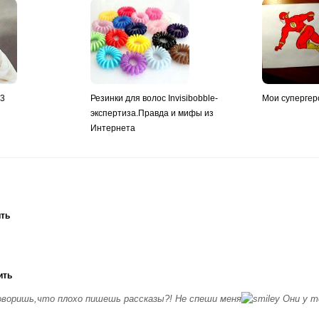
y3
Резинки для волос Invisibobble-
Мои супергер
экспертиза.Правда и мифы из
Интернета
ить
ить
оворишь,что плохо пишешь рассказы?! Не спеши меня
Они у т