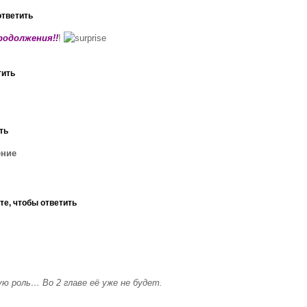
ответить
продолжения!!
!
тить
ть
ение
те, чтобы ответить
ю роль… Во 2 главе её уже не будет.