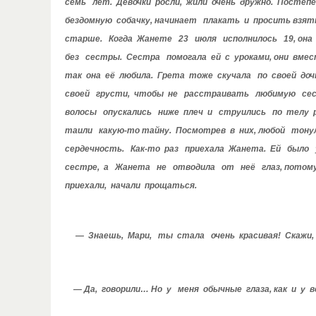
семь лет. Девочки росли, жили очень дружно. Посте
бездомную собачку, начинает плакать и просить взя
старше. Когда Жанете 23 июля исполнилось 19, она
без сестры. Сестра помогала ей с уроками, они вме
так она её любила. Грета тоже скучала по своей доч
своей грусти, чтобы не расстраивать любимую сес
волосы опускались ниже плеч и струились по телу р
таили какую-то тайну. Посмотрев в них, любой тону
сердечность. Как-то раз приехала Жанета. Ей было
сестре, а Жанета не отводила от неё глаз, потом
приехали, начали прощаться.
— Знаешь, Мари, ты стала очень красивая! Скажи, 
— Да, говорили… Но у меня обычные глаза, как и у в