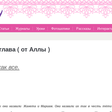
Статьи
Журналы
Уроки
Фотошопики
Рассказы
Интеракт
глава ( от Аллы )
ак все.
 они назвали Жанета и Мариам. Они назвали их так в честь тё