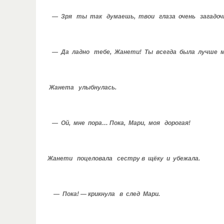
— Зря ты так думаешь, твои глаза очень загадочн
— Да ладно тебе, Жанети! Ты всегда была лучше м
Жанета улыбнулась.
— Ой, мне пора… Пока, Мари, моя дорогая!
Жанети поцеловала сестру в щёку и убежала.
— Пока! — крикнула в след Мари.