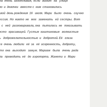
на очень заботливая, если видит на улице
ло и девочки вместе с ним становились
вой день рождения 16 июля. Мари было очень скучно
Анессия. Но никто не мог заменить ей сестры. Вот
ри с ней разговаривала, она пыталась не показывать
росто красавицей. Густые каштановые волнистые
ись доброжелательностью и добротой. Её глаза
е очень любили её за её искренность, доброту,
 что она выходит замуж. Мариам была очень рада
ла проводить её до аэропорта. Жанети и Мари