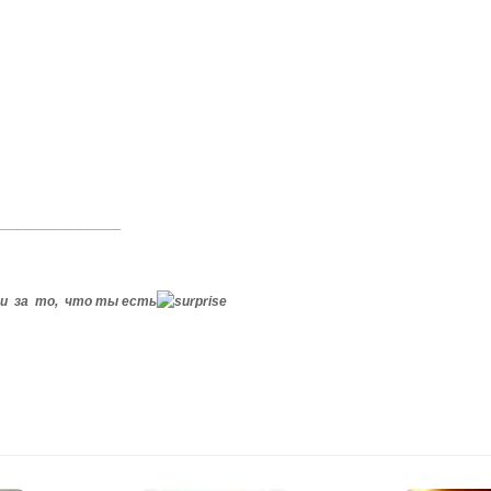
________________
 и за то, что ты есть