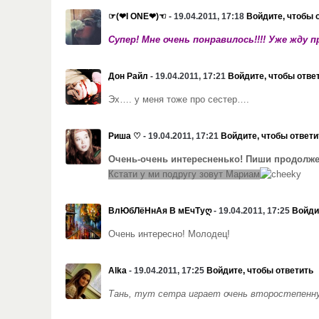
☞(❤I ONE❤)☜
- 19.04.2011, 17:18
Войдите, чтобы 
Супер! Мне очень понравилось!!!! Уже жду 
Дон Райл
- 19.04.2011, 17:21
Войдите, чтобы отве
Эх…. у меня тоже про сестер….
Риша ♡
- 19.04.2011, 17:21
Войдите, чтобы ответи
Очень-очень интересненько! Пиши продолж
Кстати у ми подругу зовут Мариам
ВлЮбЛёНнАя В мЕчТуღ
- 19.04.2011, 17:25
Войди
Очень интересно! Молодец!
Alka
- 19.04.2011, 17:25
Войдите, чтобы ответить
Тань, тут сетра играет очень второстепенну