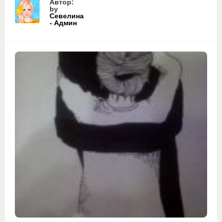
Автор:
by
Севелина
- Админ