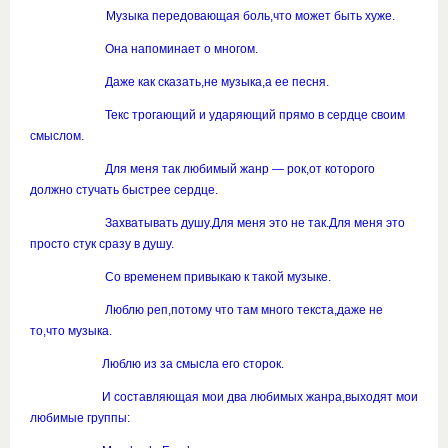
Музыка передовающая боль,что может быть хуже.
Она напоминает о многом.
Даже как сказать,не музыка,а ее песня.
Текс трогающий и ударяющий прямо в сердце своим
смыслом.
Для меня так любимый жанр — рок,от которого
должно стучать быстрее сердце.
Захватывать душу.Для меня это не так.Для меня это
просто стук сразу в душу.
Со временем привыкаю к такой музыке.
Люблю реп,потому что там много текста,даже не
то,что музыка.
Люблю из за смысла его сторок.
И составляющая мои два любимых жанра,выходят мои
любимые группы: