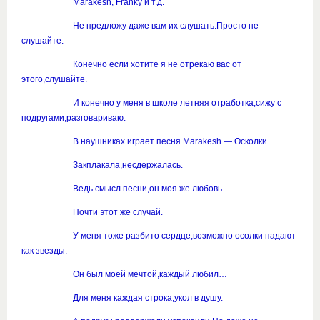
Marakesh, Franky и т.д.
Не предложу даже вам их слушать.Просто не
слушайте.
Конечно если хотите я не отрекаю вас от
этого,слушайте.
И конечно у меня в школе летняя отработка,сижу с
подругами,разговариваю.
В наушниках играет песня Marakesh — Осколки.
Закплакала,несдержалась.
Ведь смысл песни,он моя же любовь.
Почти этот же случай.
У меня тоже разбито сердце,возможно осолки падают
как звезды.
Он был моей мечтой,каждый любил…
Для меня каждая строка,укол в душу.