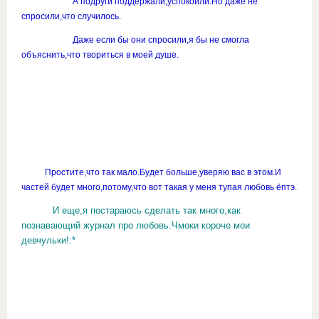
А подруги поддержали,успокоили.Но даже не
спросили,что случилось.
Даже если бы они спросили,я бы не смогла
объяснить,что твориться в моей душе.
Простите,что так мало.Будет больше,уверяю вас в этом.И
частей будет много,потому,что вот такая у меня тупая любовь ёптэ.
И еще,я постараюсь сделать так много,как
познавающий журнал про любовь.Чмоки короче мои
девчульки!:*