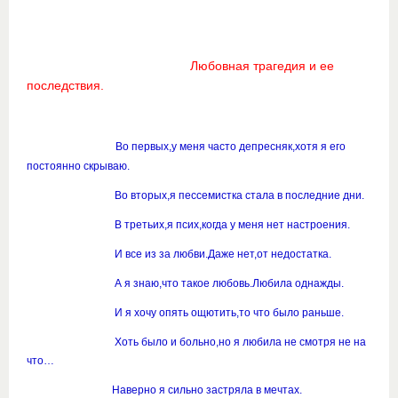
Любовная трагедия и ее
последствия.
Во первых,у меня часто депресняк,хотя я его
постоянно скрываю.
Во вторых,я пессемистка стала в последние дни.
В третьих,я псих,когда у меня нет настроения.
И все из за любви.Даже нет,от недостатка.
А я знаю,что такое любовь.Любила однажды.
И я хочу опять ощютить,то что было раньше.
Хоть было и больно,но я любила не смотря не на
что…
Наверно я сильно застряла в мечтах.