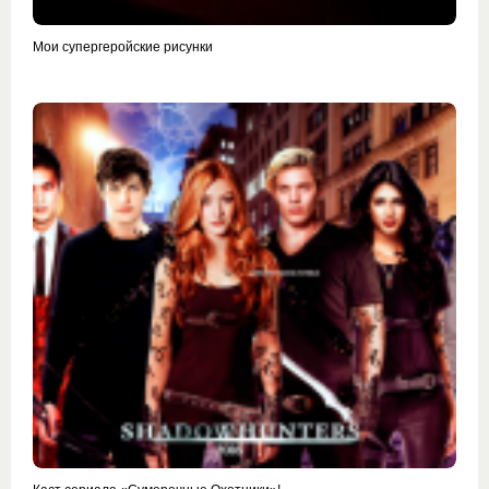
Мои супергеройские рисунки