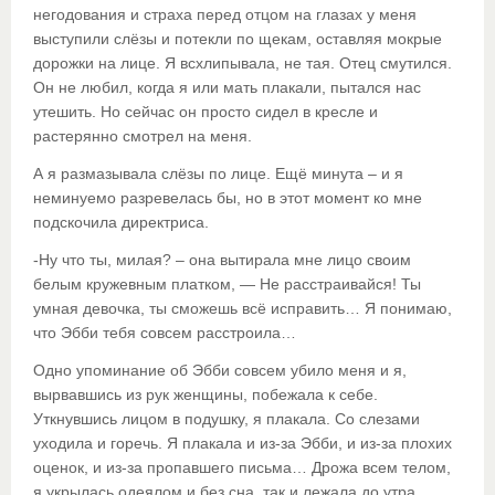
негодования и страха перед отцом на глазах у меня
выступили слёзы и потекли по щекам, оставляя мокрые
дорожки на лице. Я всхлипывала, не тая. Отец смутился.
Он не любил, когда я или мать плакали, пытался нас
утешить. Но сейчас он просто сидел в кресле и
растерянно смотрел на меня.
А я размазывала слёзы по лице. Ещё минута – и я
неминуемо разревелась бы, но в этот момент ко мне
подскочила директриса.
-Ну что ты, милая? – она вытирала мне лицо своим
белым кружевным платком, — Не расстраивайся! Ты
умная девочка, ты сможешь всё исправить… Я понимаю,
что Эбби тебя совсем расстроила…
Одно упоминание об Эбби совсем убило меня и я,
вырвавшись из рук женщины, побежала к себе.
Уткнувшись лицом в подушку, я плакала. Со слезами
уходила и горечь. Я плакала и из-за Эбби, и из-за плохих
оценок, и из-за пропавшего письма… Дрожа всем телом,
я укрылась одеялом и без сна, так и лежала до утра.