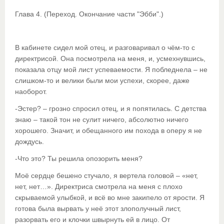
Глава 4. (Переход. Окончание части "Эбби".)
В кабинете сидел мой отец, и разговаривал о чём-то с
директрисой. Она посмотрела на меня, и, усмехнувшись,
показала отцу мой лист успеваемости. Я побледнела – не
слишком-то и велики были мои успехи, скорее, даже
наоборот.
-Эстер? – грозно спросил отец, и я попятилась. С детства
знаю – такой тон не сулит ничего, абсолютно ничего
хорошего. Значит, и обещанного им похода в оперу я не
дождусь.
-Что это? Ты решила опозорить меня?
Моё сердце бешено стучало, я вертела головой – «нет,
нет, нет…». Директриса смотрела на меня с плохо
скрываемой улыбкой, и всё во мне закипело от ярости. Я
готова была вырвать у неё этот злополучный лист,
разорвать его и клочки швырнуть ей в лицо. От