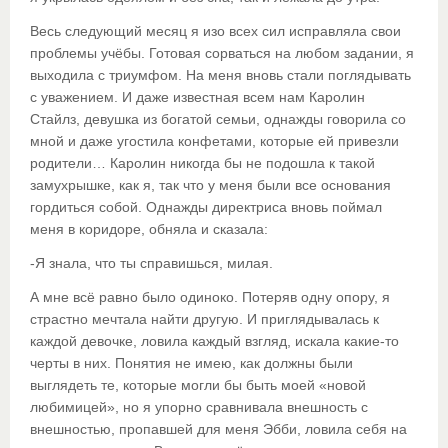
Весь следующий месяц я изо всех сил исправляла свои
проблемы учёбы. Готовая сорваться на любом задании, я
выходила с триумфом. На меня вновь стали поглядывать
с уважением. И даже известная всем нам Каролин
Стайлз, девушка из богатой семьи, однажды говорила со
мной и даже угостила конфетами, которые ей привезли
родители… Каролин никогда бы не подошла к такой
замухрышке, как я, так что у меня были все основания
гордиться собой. Однажды директриса вновь поймал
меня в коридоре, обняла и сказала:
-Я знала, что ты справишься, милая.
А мне всё равно было одиноко. Потеряв одну опору, я
страстно мечтала найти другую. И приглядывалась к
каждой девочке, ловила каждый взгляд, искала какие-то
черты в них. Понятия не имею, как должны были
выглядеть те, которые могли бы быть моей «новой
любимицей», но я упорно сравнивала внешность с
внешностью, пропавшей для меня Эбби, ловила себя на