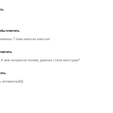
ить
обы ответить
жении 7 глав написан классно!
ответить
.А мне интересно почему девочка стала монстром?
тить
ь интересный)))