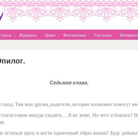
Статьи
Журналы
Уроки
Фотошопики
Рассказы
Интеракт
Эпилог.
Седьмая глава.
город. Там мои друзья, родители, которые возможно помогут м
тоило совем никуда уходить… Я не знаю. Но чего я боялась? В
ме.
остаться здесь и вести одиночный образ жизни? Буду добывать 