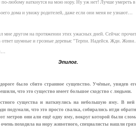
е по-любому наткнутся на мою нору. Ну уж нет! Лучше умереть в 
воего дома и увижу родителей, даже если они меня не узнают…
 мне другом на протяжении этих ужасных дней. Сейчас прочитаю
е в ответ шумные и грозные деревья: "Терпи. Надейся. Жди. Жив
ой…
Эпилог.
дороге было сбито странное сущевство. Учёные, увидев ег
решили, что это существо имеет большое сходство с людьми.
ного существа и наткнулись на небольшую яму. В ней на
и подумали, что это просто свалка, собирались итди обрат
от метров они али ещё одну яму, вокруг которой были слома
 очень походила на нору животного, специалисты нашли гря