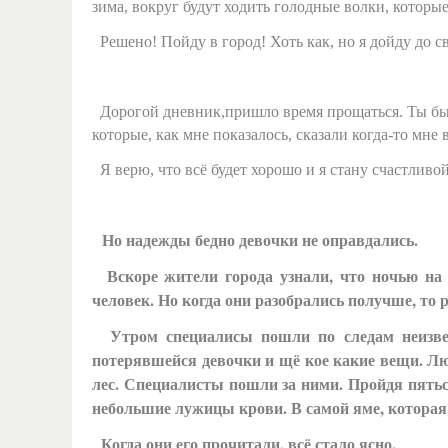
зима, вокруг будут ходить голодные волки, которы
Решено! Пойду в город! Хоть как, но я дойду до с
Дорогой дневник,пришло время прощаться. Ты был
которые, как мне показалось, сказали когда-то мн
Я верю, что всё будет хорошо и я стану счастлив
Но надежды бедно девочки не оправдались.
Вскоре жители города узнали, что ночью на 
человек. Но когда они разобрались получше, то 
Утром специалисы пошли по следам неизвест
потерявшейся девочки и щё кое какие вещи. Люд
лес. Специалисты пошли за ними. Пройдя пятьс
небольшие лужицы крови. В самой яме, которая
Когда они его прочитали, всё стало ясно.