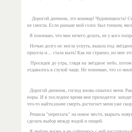
Дорогой дневник, это кошмар! Чудовищность! Сег
не смогла. Если раньше мой голос был тонким, ми
Я понимаю, что мне нечего делать, не у кого попр
Ночью долго не могла уснуть, вышла под звёздное 
присела и… стала выть! Как ни странно, но мне это
Просидев до утра, глядя на звёздное небо, потом
отдавалось в глухой чаще. Не понимаю, что со мно
Дорогой дневник, гоглод вновь охватил меня. Ран
норы. И в последнее время мне приходится заходи
что-то найти,иначе смерть достигнет меня уже ско
Решила "переехать" на новое место, вырыть новую 
сделать выбор между водой и пищей.
Я люблю жизнь и не собираюсь с ней расставаться