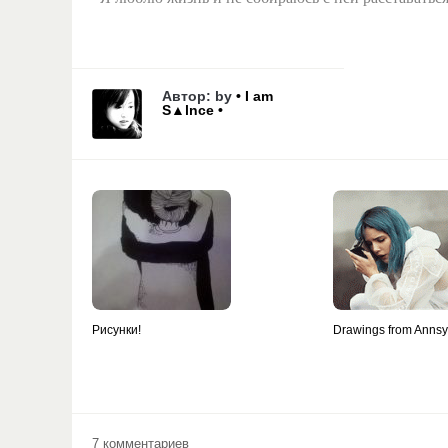
Автор: by
• I am
S▲lnce •
Рисунки!
Drawings from Anns
7 комментариев