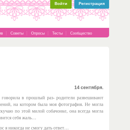
Войти
Регистрация
ив
Советы
Опросы
Тесты
Сообщество
14 сентября.
 и говорила в прошлый раз- родители развешивают
лений, на котором была моя фотография. Не могла
 скучаю по этой милой собачонке, она всегда могла
новится себя жаль…
ос я никогда не смогу дать ответ…