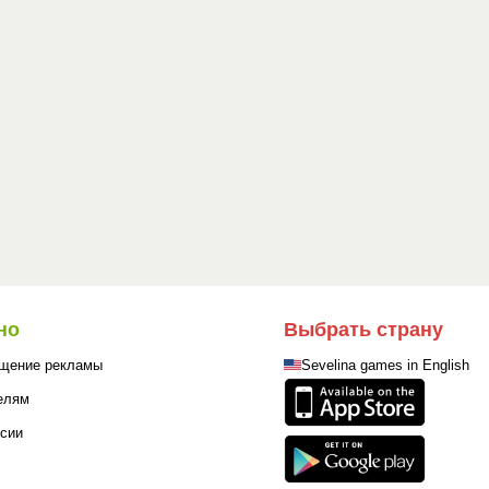
но
Выбрать страну
щение рекламы
Sevelina games in English
елям
сии