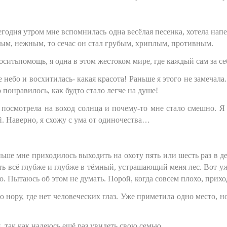
одня утром мне вспомнилась одна весёлая песенка, хотела напеть
лым, нежным, то сечас он стал грубым, хриплым, противным.
оситьпомощь, я одна в этом жестоком мире, где каждый сам за се
небо и восхитилась- какая красота! Раньше я этого не замечала
 понравилось, как будто стало легче на душе!
 посмотрела на воход солнца и почему-то мне стало смешно. Я
й. Наверно, я схожу с ума от одиночества…
ьше мне приходилось выходить на охоту пять или шесть раз в д
ть всё глубже и глубже в тёмный, устрашающий меня лес. Вот уж
ро. Пытаюсь об этом не думать. Порой, когда совсем плохо, прих
нору, где нет человеческих глаз. Уже приметила одно место, но
, так как надеюсь ещё раз увидеть свою семью…