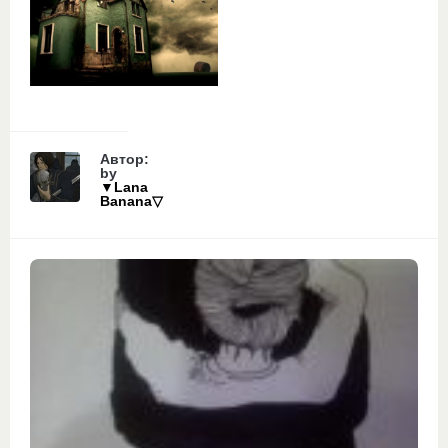
Автор:
by
▼Lana
Banana▽