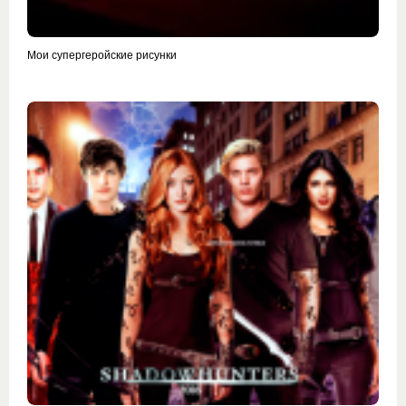
Мои супергеройские рисунки