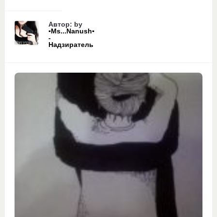
Автор: by
▪Ms...Nanush▪
-
Надзиратель