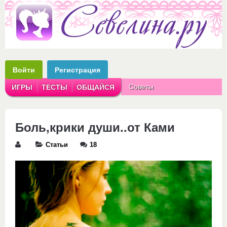
Войти
Регистрация
Советы
ИГРЫ
ТЕСТЫ
ОБЩАЙСЯ
Аватарки
Рассказы
Боль,крики души..от Ками
Статьи
18