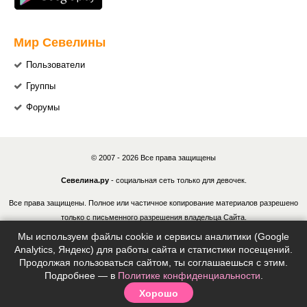
Мир Севелины
Пользователи
Группы
Форумы
© 2007 - 2026 Все права защищены
Севелина.ру
- социальная сеть только для девочек.
Все права защищены. Полное или частичное копирование материалов разрешено
только с письменного разрешения владельца Сайта.
Мы используем файлы cookie и сервисы аналитики (Google
В случае обнаружения нарушений, виновные лица могут быть привлечены к
Analytics, Яндекс) для работы сайта и статистики посещений.
ответственности в соответствии с действующим законодательством Российской
Продолжая пользоваться сайтом, ты соглашаешься с этим.
Федерации.
Подробнее — в
Политике конфиденциальности
.
Хорошо
Политика конфиденциальности
|
Согласие на обработку ПДн
|
Правила
|
Контакты