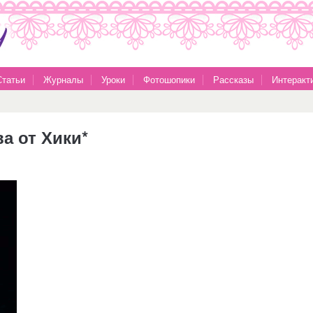
Статьи
Журналы
Уроки
Фотошопики
Рассказы
Интеракт
ва от Хики*