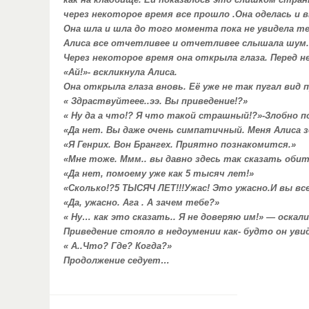
как на кладбище. Ей показалось это слишком странно
через некоторое время все прошло .Она оделась и 
Она шла и шла до того момента пока не увидела те
Алиса все отчетливее и отчетливее слышала шум. 
Через некоторое время она открыла глаза. Перед н
«Ай!»- вскликнула Алиса.
Она открыла глаза вновь. Её уже не так пугал вид п
« Здраствуйтеее..ээ. Вы приведение!?»
« Ну да а что!? Я что такой страшный!?»-Злобно 
«Да нет. Вы даже очень симпатичный. Меня Алиса з
«Я Генрих. Вон Брангех. Приятно познакомится.»
«Мне тоже. Ммм.. вы давно здесь так сказать оби
«Да нет, помоему уже как 5 тысяч лет!»
«Сколько!?5 ТЫСЯЧ ЛЕТ!!!Ужас! Это ужасно.И вы вс
«Да, ужасно. Ага . А зачем тебе?»
« Ну… как это сказать.. Я не доверяю им!» — оскали
Приведение стояло в недоумении как- будто он уви
« А..Что? Где? Когда?»
Продолжение седует…