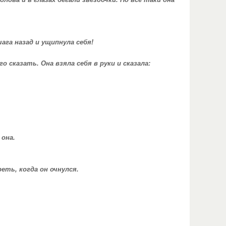
олова и в глазах бегали звездочки. Но все таки она
ага назад и ущипнула себя!
о сказать. Она взяла себя в руки и сказала:
 она.
еть, когда он очнулся.