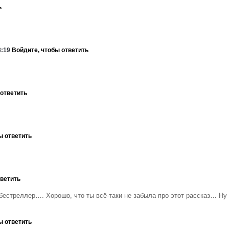
ь
8:19
Войдите, чтобы ответить
 ответить
ы ответить
тветить
бестреллер…. Хорошо, что ты всё-таки не забыла про этот рассказ… Ну
ы ответить