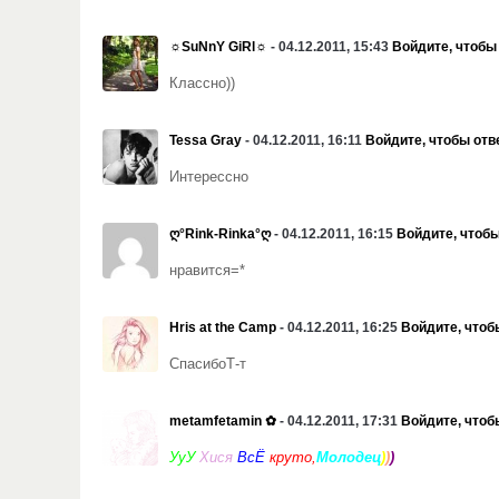
☼SuNnY GiRl☼
- 04.12.2011, 15:43
Войдите, чтобы
Классно))
Tessa Gray
- 04.12.2011, 16:11
Войдите, чтобы отв
Интерессно
ღ°Rink-Rinka°ღ
- 04.12.2011, 16:15
Войдите, чтобы
нравится=*
Hris at the Camp
- 04.12.2011, 16:25
Войдите, чтоб
СпасибоТ-т
metamfetamin ✿
- 04.12.2011, 17:31
Войдите, чтоб
УуУ
Хися
ВсЁ
круто,
Молодец
)
)
)