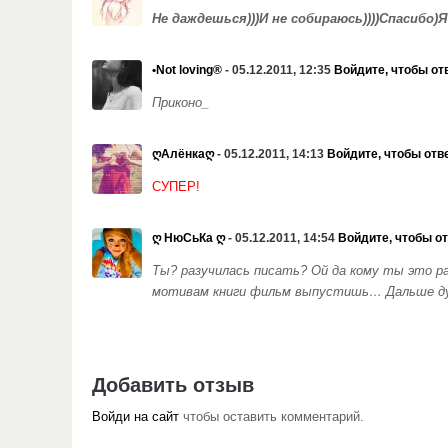
Не даждешься)))И не собираюсь))))Спасибо)
•Not loving®
- 05.12.2011, 12:35
Войдите, чтобы от
Приконо_
ღАлёнкаღ
- 05.12.2011, 14:13
Войдите, чтобы отв
СУПЕР!
ღ НюСьКа ღ
- 05.12.2011, 14:54
Войдите, чтобы о
Ты? разучилась писать? Ой да кому ты это ра
мотивам книги фильм выпустишь… Дальше дума
Добавить отзыв
Войди на сайт
чтобы оставить комментарий.