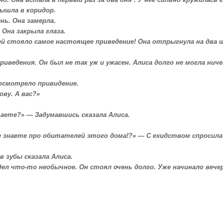
. Она встала в первый раз за два дня . У неё сильно кружилась г
вышла в коридор.
нь. Она замерла.
Она закрыла глаза.
ей стояло самое настоящее приведение! Она отпрыгнула на два ш
риведения. Он был не так уж и ужасен. Алиса долго не могла ничег
посмотрело привидение.
ову. А вас?»
таете?» — Задумавшись сказала Алиса.
е знаете про обитателей этого дома!?» — С ехидством спросила
в зубы сказала Алиса.
дел что-то необычное. Он стоял очень долго. Уже начинало вечер