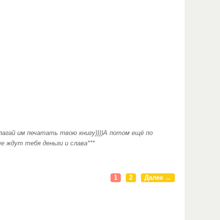
лагай им печатать твою книгу))))А потом ещё по
 ждут тебя деньги и слава***
1
2
Далее →