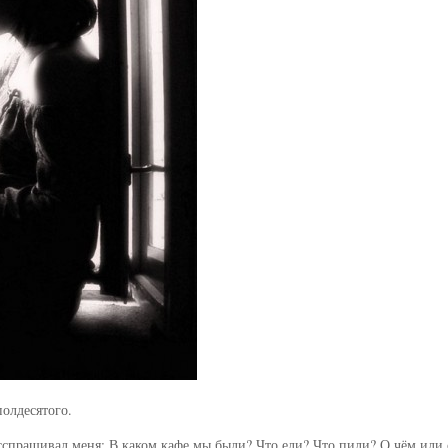
полдесятого.
асспрашивал меня: В каком кафе мы были? Что ели? Что пили? О чём или 