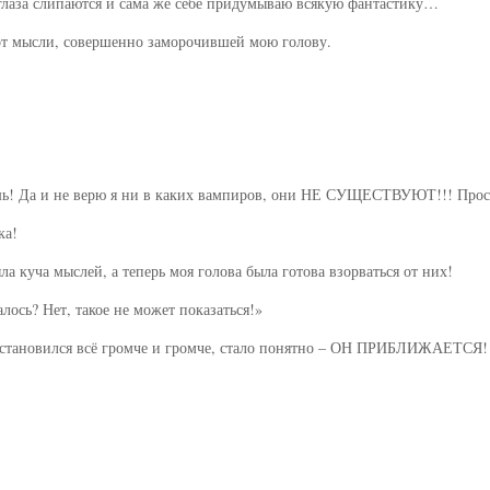
, глаза слипаются и сама же себе придумываю всякую фантастику…
а от мысли, совершенно заморочившей мою голову.
чушь! Да и не верю я ни в каких вампиров, они НЕ СУЩЕСТВУЮТ!!! Прос
ка!
ла куча мыслей, а теперь моя голова была готова взорваться от них!
лось? Нет, такое не может показаться!»
к становился всё громче и громче, стало понятно – ОН ПРИБЛИЖАЕТСЯ!