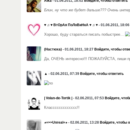
Alka
- 01.06.2011, 18:02
Войдите, чтобы ответить
Блин, ну что же будет дальше??? Очень инте
♥ ♫ ♥ ВтОрАя ПоЛоВиНкА ♥ ♫ ♥
- 01.06.2011, 18:0
Хорошо, буду стараться писать побыстрее…
(Настюха)
- 01.06.2011, 18:27
Войдите, чтобы отв
Да, ОЧЕНЬ интересно!!! ПОЖАЛУЙСТА, пиши пр
▲
- 02.06.2011, 07:39
Войдите, чтобы ответить
| Volan-de-Tortik |
- 02.06.2011, 07:53
Войдите, чтоб
Классссссссссссс!!
◕=>>Unreal=◕
- 02.06.2011, 13:28
Войдите, чтобы 