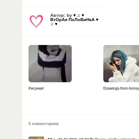
Автор: by
♥ ♫ ♥
ВтОрАя ПоЛоВиНкА ♥
♫ ♥
Рисунки!
Drawings from Anns
6 комментариев