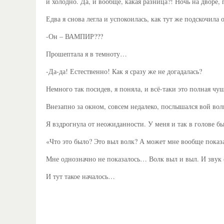
и холодно. Да, и вообще, какая разница?! Ночь на дворе
Едва я снова легла и успокоилась, как тут же подскочил
-Он – ВАМПИР???
Прошептала я в темноту…
-Да-да! Естественно! Как я сразу же не догадалась?
Немного так посидев, я поняла, и всё-таки это полная 
Внезапно за окном, совсем недалеко, послышался вой вол
Я вздрогнула от неожиданности. У меня и так в голове бы
«Что это было? Это выл волк? А может мне вообще показа
Мне однозначно не показалось… Волк выл и выл. И зву
И тут такое началось…