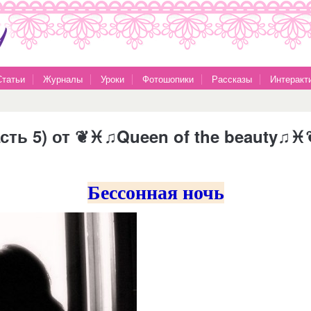
Статьи
Журналы
Уроки
Фотошопики
Рассказы
Интеракт
часть 5) от ❦♓♫Queen of the beauty♫♓
Бессонная ночь