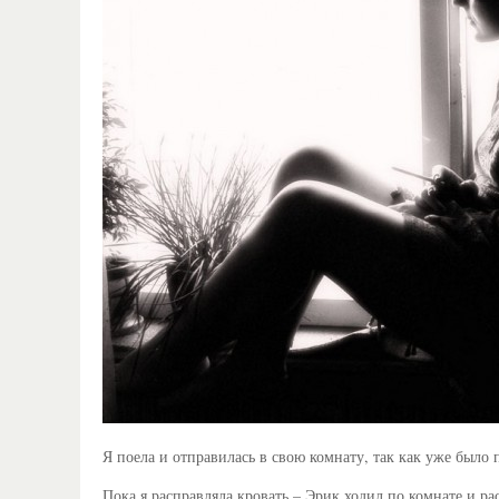
Я поела и отправилась в свою комнату, так как уже было 
Пока я расправляла кровать – Эрик ходил по комнате и р