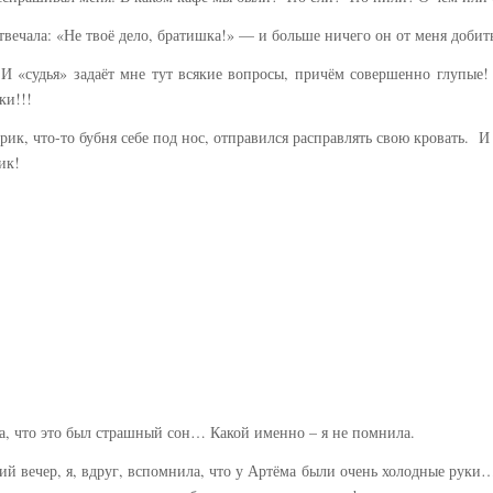
твечала: «Не твоё дело, братишка!» — и больше ничего он от меня добить
а! И «судья» задаёт мне тут всякие вопросы, причём совершенно глуп
ки!!!
ик, что-то бубня себе под нос, отправился расправлять свою кровать. И
ик!
ла, что это был страшный сон… Какой именно – я не помнила.
ний вечер, я, вдруг, вспомнила, что у Артёма были очень холодные руки…