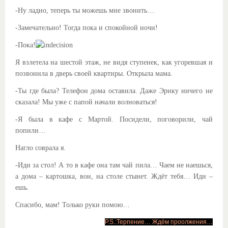
-Ну ладно, теперь ты можешь мне звонить…
-Замечательно! Тогда пока и спокойной ночи!
-Пока!
Я взлетела на шестой этаж, не видя ступенек, как угоревшая и
позвонила в дверь своей квартиры. Открыла мама.
-Ты где была? Телефон дома оставила. Даже Эрику ничего не
сказала! Мы уже с папой начали волноваться!
-Я была в кафе с Мартой. Посидели, поговорили, чай
попили…
Нагло соврала я.
-Иди за стол! А то в кафе она там чай пила… Чаем не наешься,
а дома – картошка, вон, на столе стынет. Ждёт тебя… Иди –
ешь.
Спасибо, мам! Только руки помою…
P.S.:Терпение… Ждём проолжения…