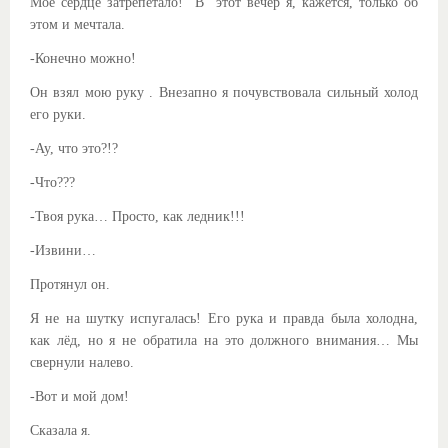
Моё сердце затрепетало!
В этот вечер я, кажется, только об
этом и мечтала.
-Конечно можно!
Он взял мою руку . Внезапно я почувствовала сильный холод
его руки.
-Ау, что это?!?
-Что???
-Твоя рука… Просто, как ледник!!!
-Извини…
Протянул он.
Я не на шутку испугалась! Его рука и правда была холодна,
как лёд, но я не обратила на это должного внимания… Мы
свернули налево.
-Вот и мой дом!
Сказала я.