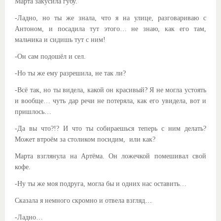
Марта закусила губу.
-Ладно, но ты же знала, что я на улице, разговариваю с
Антоном, и посадила тут этого… не знаю, как его там,
мальчика и сидишь тут с ним!
-Он сам подошёл и сел.
-Но ты же ему разрешила, не так ли?
-Всё так, но ты видела, какой он красивый? Я не могла устоять
и вообще… чуть дар речи не потеряла, как его увидела, вот и
пришлось…
-Да вы что?!? И что ты собираешься теперь с ним делать?
Может втроём за столиком посидим, или как?
Марта взглянула на Артёма. Он ложечкой помешивал свой
кофе.
-Ну ты же моя подруга, могла бы и одних нас оставить…
Сказала я немного скромно и отвела взгляд…
-Ладно…