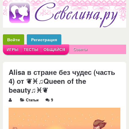
Войти
Регистрация
Советы
ИГРЫ
ТЕСТЫ
ОБЩАЙСЯ
Аватарки
Рассказы
Alisa в стране без чудес (часть
4) от ❦♓♫Queen of the
beauty♫♓❦
Статьи
9