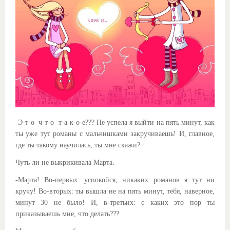
-Э-т-о ч-т-о т-а-к-о-е??? Не успела я выйти на пять минут, как
ты уже тут романы с мальчишками закручиваешь! И, главное,
где ты такому научилась, ты мне скажи?
Чуть ли не выкрикивала Марта.
-Марта! Во-первых: успокойся, никаких романов я тут ни
кручу! Во-вторых: ты вышла не на пять минут, тебя, наверное,
минут 30 не было! И, в-третьих: с каких это пор ты
приказываешь мне, что делать???