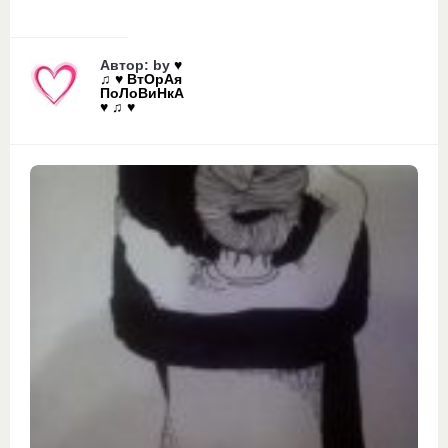
Автор: by
♥
♫ ♥ ВтОрАя
ПоЛоВиНкА
♥ ♫ ♥