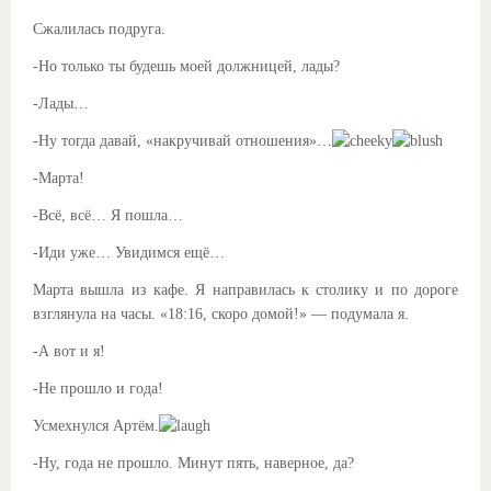
Сжалилась подруга.
-Но только ты будешь моей должницей, лады?
-Лады…
-Ну тогда давай, «накручивай отношения»…
-Марта!
-Всё, всё… Я пошла…
-Иди уже… Увидимся ещё…
Марта вышла из кафе. Я направилась к столику и по дороге
взглянула на часы. «18:16, скоро домой!» — подумала я.
-А вот и я!
-Не прошло и года!
Усмехнулся Артём.
-Ну, года не прошло. Минут пять, наверное, да?