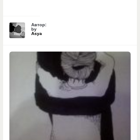
Автор:
by
Asya