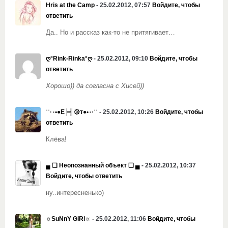
Hris at the Camp
- 25.02.2012, 07:57
Войдите, чтобы
ответить
Да.. Но и рассказ как-то не притягивает…
ღ°Rink-Rinka°ღ
- 25.02.2012, 09:10
Войдите, чтобы
ответить
Хорошо)) да согласна с Хисей))
˙˙·٠•●Е╞╣۞т●•٠·˙˙
- 25.02.2012, 10:26
Войдите, чтобы
ответить
Клёва!
▄ ❏ Неопознанный объект ❏ ▄
- 25.02.2012, 10:37
Войдите, чтобы ответить
ну..интересненько)
☼SuNnY GiRl☼
- 25.02.2012, 11:06
Войдите, чтобы