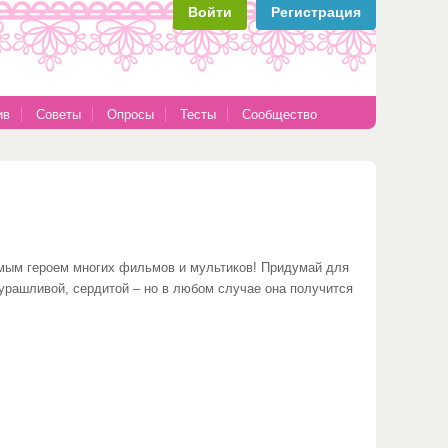
Войти
Регистрация
ив
Советы
Опросы
Тесты
Сообщество
имым героем многих фильмов и мультиков! Придумай для
урашливой, сердитой – но в любом случае она получится