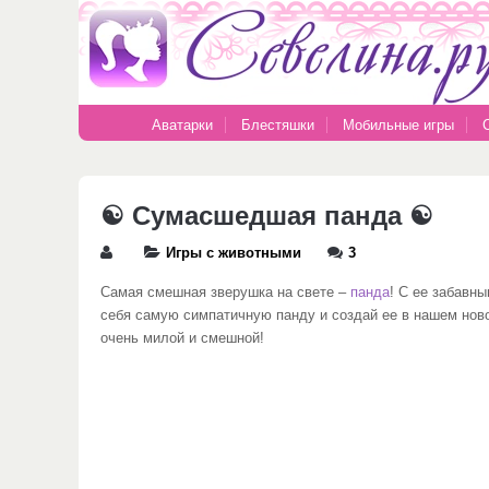
Аватарки
Блестяшки
Мобильные игры
☯ Сумасшедшая панда ☯
Игры с животными
3
Самая смешная зверушка на свете –
панда
! С ее забавн
себя самую симпатичную панду и создай ее в нашем нов
очень милой и смешной!