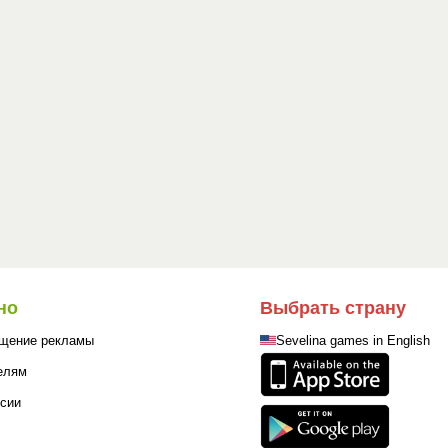
но
Выбрать страну
щение рекламы
Sevelina games in English
елям
сии