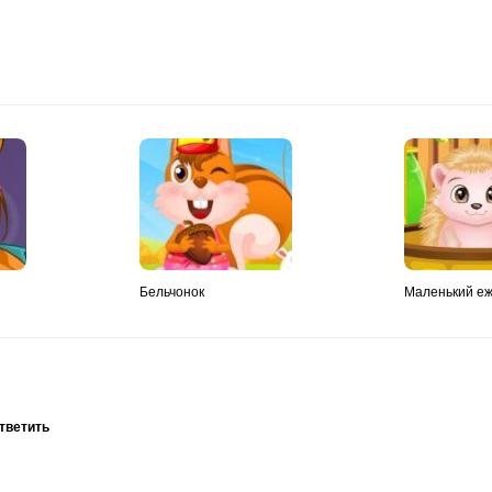
Бельчонок
Маленький еж
тветить