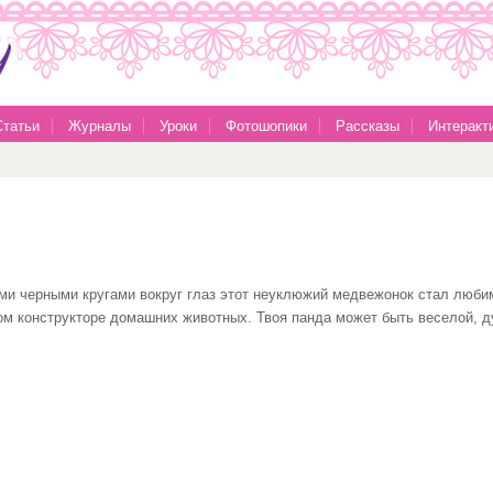
Статьи
Журналы
Уроки
Фотошопики
Рассказы
Интеракт
ыми черными кругами вокруг глаз этот неуклюжий медвежонок стал люб
ом конструкторе домашних животных. Твоя панда может быть веселой, д