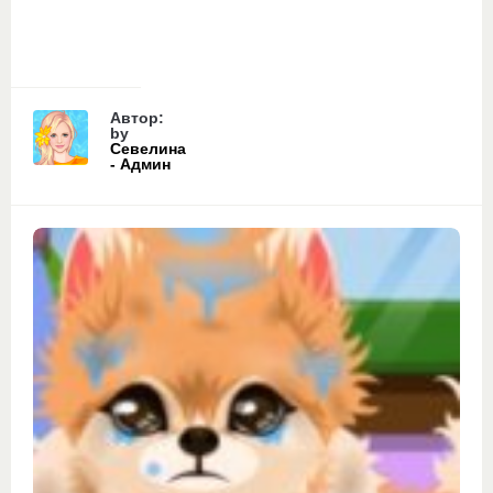
Автор:
by
Севелина
- Админ