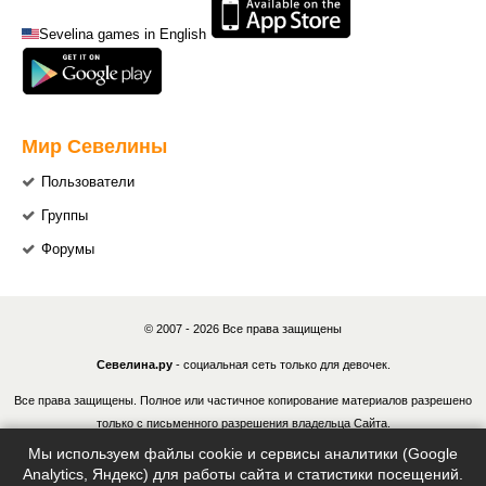
Sevelina games in English
Мир Севелины
Пользователи
Группы
Форумы
© 2007 - 2026 Все права защищены
Севелина.ру
- социальная сеть только для девочек.
Все права защищены. Полное или частичное копирование материалов разрешено
только с письменного разрешения владельца Сайта.
Мы используем файлы cookie и сервисы аналитики (Google
В случае обнаружения нарушений, виновные лица могут быть привлечены к
Analytics, Яндекс) для работы сайта и статистики посещений.
ответственности в соответствии с действующим законодательством Российской